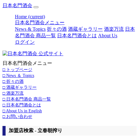
日本名門酒会
Home
(current)
日本名門酒会メニュー
News & Topics
折々の酒
酒蔵ギャラリー
酒楽万流
日本
名門酒会 商品一覧
日本名門酒会とは
About Us
ログイン
日本名門酒会メニュー
□ トップページ
□ News ＆ Topics
□ 折々の酒
□ 酒蔵ギャラリー
□ 酒楽万流
□ 日本名門酒会 商品一覧
□ 日本名門酒会とは
□ About Us in English
□ お問い合わせ
加盟店検索 - 立春朝搾り