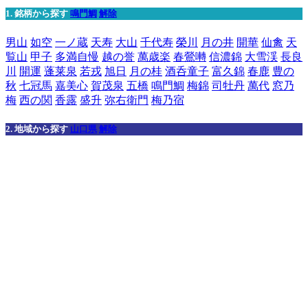
1. 銘柄から探す
鳴門鯛
解除
男山
如空
一ノ蔵
天寿
大山
千代寿
榮川
月の井
開華
仙禽
天
覧山
甲子
多満自慢
越の誉
萬歳楽
春鶯囀
信濃錦
大雪渓
長良
川
開運
蓬莱泉
若戎
旭日
月の桂
酒呑童子
富久錦
春鹿
豊の
秋
七冠馬
嘉美心
賀茂泉
五橋
鳴門鯛
梅錦
司牡丹
萬代
窓乃
梅
西の関
香露
盛升
弥右衛門
梅乃宿
2. 地域から探す
山口県
解除