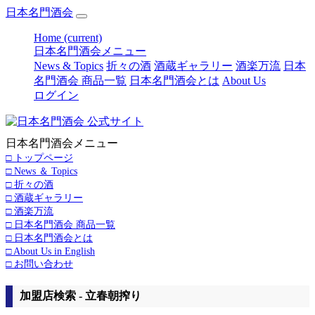
日本名門酒会
Home
(current)
日本名門酒会メニュー
News & Topics
折々の酒
酒蔵ギャラリー
酒楽万流
日本
名門酒会 商品一覧
日本名門酒会とは
About Us
ログイン
日本名門酒会メニュー
□ トップページ
□ News ＆ Topics
□ 折々の酒
□ 酒蔵ギャラリー
□ 酒楽万流
□ 日本名門酒会 商品一覧
□ 日本名門酒会とは
□ About Us in English
□ お問い合わせ
加盟店検索 - 立春朝搾り