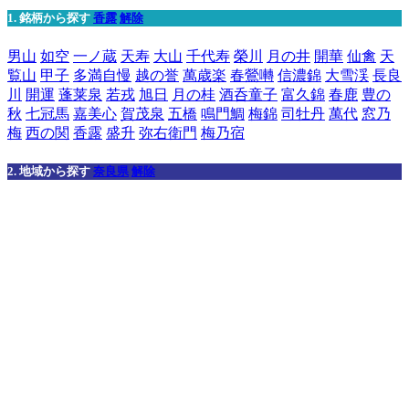
1. 銘柄から探す
香露
解除
男山
如空
一ノ蔵
天寿
大山
千代寿
榮川
月の井
開華
仙禽
天
覧山
甲子
多満自慢
越の誉
萬歳楽
春鶯囀
信濃錦
大雪渓
長良
川
開運
蓬莱泉
若戎
旭日
月の桂
酒呑童子
富久錦
春鹿
豊の
秋
七冠馬
嘉美心
賀茂泉
五橋
鳴門鯛
梅錦
司牡丹
萬代
窓乃
梅
西の関
香露
盛升
弥右衛門
梅乃宿
2. 地域から探す
奈良県
解除