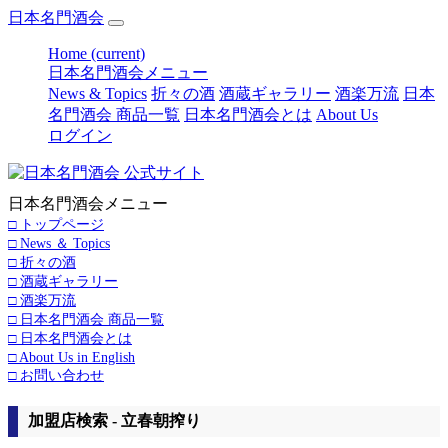
日本名門酒会
Home
(current)
日本名門酒会メニュー
News & Topics
折々の酒
酒蔵ギャラリー
酒楽万流
日本
名門酒会 商品一覧
日本名門酒会とは
About Us
ログイン
日本名門酒会メニュー
□ トップページ
□ News ＆ Topics
□ 折々の酒
□ 酒蔵ギャラリー
□ 酒楽万流
□ 日本名門酒会 商品一覧
□ 日本名門酒会とは
□ About Us in English
□ お問い合わせ
加盟店検索 - 立春朝搾り