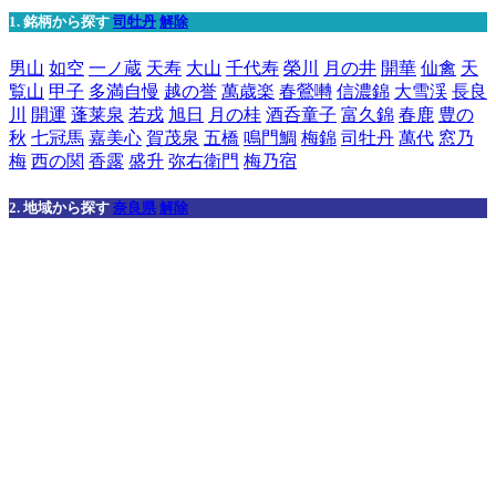
1. 銘柄から探す
司牡丹
解除
男山
如空
一ノ蔵
天寿
大山
千代寿
榮川
月の井
開華
仙禽
天
覧山
甲子
多満自慢
越の誉
萬歳楽
春鶯囀
信濃錦
大雪渓
長良
川
開運
蓬莱泉
若戎
旭日
月の桂
酒呑童子
富久錦
春鹿
豊の
秋
七冠馬
嘉美心
賀茂泉
五橋
鳴門鯛
梅錦
司牡丹
萬代
窓乃
梅
西の関
香露
盛升
弥右衛門
梅乃宿
2. 地域から探す
奈良県
解除