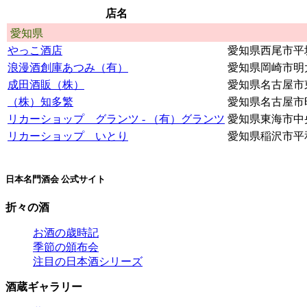
店名
愛知県
やっこ酒店
愛知県西尾市平
浪漫酒創庫あつみ（有）
愛知県岡崎市明
成田酒販（株）
愛知県名古屋市
（株）知多繁
愛知県名古屋市
リカーショップ グランツ - （有）グランツ
愛知県東海市中
リカーショップ いとり
愛知県稲沢市平
日本名門酒会 公式サイト
折々の酒
お酒の歳時記
季節の頒布会
注目の日本酒シリーズ
酒蔵ギャラリー