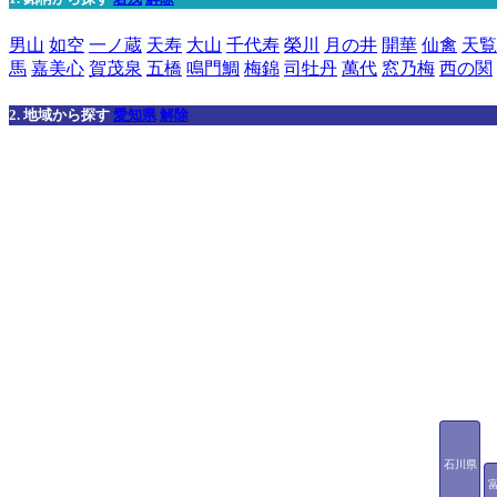
男山
如空
一ノ蔵
天寿
大山
千代寿
榮川
月の井
開華
仙禽
天覧
馬
嘉美心
賀茂泉
五橋
鳴門鯛
梅錦
司牡丹
萬代
窓乃梅
西の関
2. 地域から探す
愛知県
解除
石川県