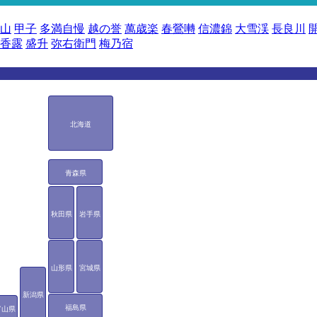
山
甲子
多満自慢
越の誉
萬歳楽
春鶯囀
信濃錦
大雪渓
長良川
香露
盛升
弥右衛門
梅乃宿
北海道
青森県
秋田県
岩手県
山形県
宮城県
新潟県
福島県
富山県