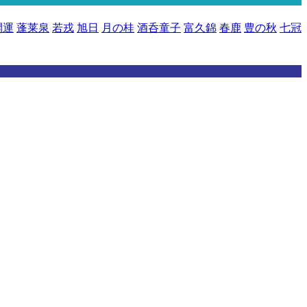
開運
蓬莱泉
若戎
旭日
月の桂
酒呑童子
富久錦
春鹿
豊の秋
七冠