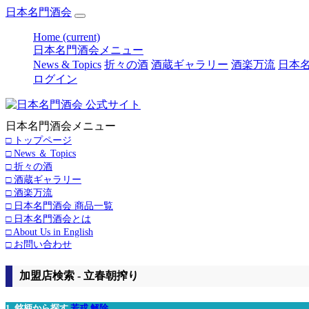
日本名門酒会
Home
(current)
日本名門酒会メニュー
News & Topics
折々の酒
酒蔵ギャラリー
酒楽万流
日本名
ログイン
日本名門酒会メニュー
□ トップページ
□ News ＆ Topics
□ 折々の酒
□ 酒蔵ギャラリー
□ 酒楽万流
□ 日本名門酒会 商品一覧
□ 日本名門酒会とは
□ About Us in English
□ お問い合わせ
加盟店検索 - 立春朝搾り
1. 銘柄から探す
若戎
解除