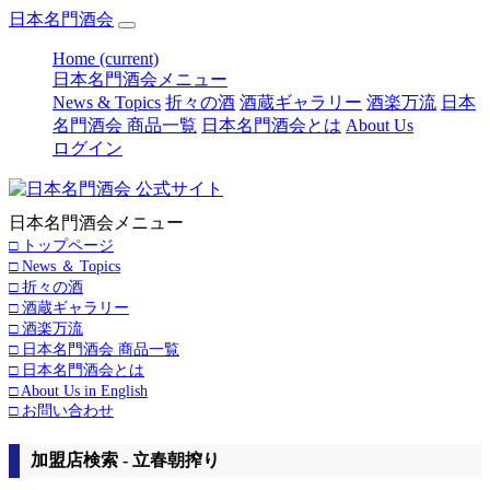
日本名門酒会
Home
(current)
日本名門酒会メニュー
News & Topics
折々の酒
酒蔵ギャラリー
酒楽万流
日本
名門酒会 商品一覧
日本名門酒会とは
About Us
ログイン
日本名門酒会メニュー
□ トップページ
□ News ＆ Topics
□ 折々の酒
□ 酒蔵ギャラリー
□ 酒楽万流
□ 日本名門酒会 商品一覧
□ 日本名門酒会とは
□ About Us in English
□ お問い合わせ
加盟店検索 - 立春朝搾り