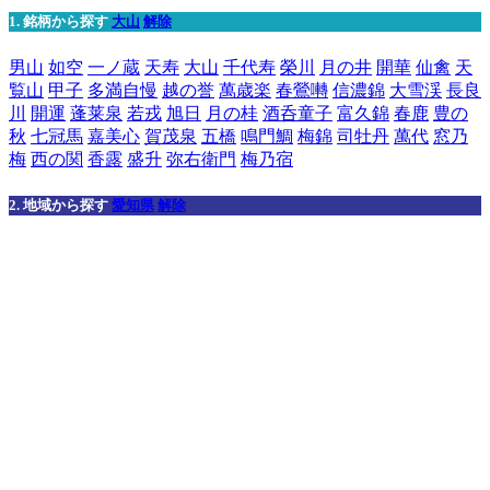
1. 銘柄から探す
大山
解除
男山
如空
一ノ蔵
天寿
大山
千代寿
榮川
月の井
開華
仙禽
天
覧山
甲子
多満自慢
越の誉
萬歳楽
春鶯囀
信濃錦
大雪渓
長良
川
開運
蓬莱泉
若戎
旭日
月の桂
酒呑童子
富久錦
春鹿
豊の
秋
七冠馬
嘉美心
賀茂泉
五橋
鳴門鯛
梅錦
司牡丹
萬代
窓乃
梅
西の関
香露
盛升
弥右衛門
梅乃宿
2. 地域から探す
愛知県
解除