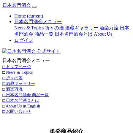
日本名門酒会
Home
(current)
日本名門酒会メニュー
News & Topics
折々の酒
酒蔵ギャラリー
酒楽万流
日本
名門酒会 商品一覧
日本名門酒会とは
About Us
ログイン
日本名門酒会メニュー
□ トップページ
□ News ＆ Topics
□ 折々の酒
□ 酒蔵ギャラリー
□ 酒楽万流
□ 日本名門酒会 商品一覧
□ 日本名門酒会とは
□ About Us in English
□ お問い合わせ
単発商品紹介