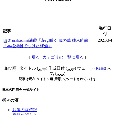
発行日
記事
付
2021/3/4
21urakasumi浦霞「花は咲く 蔵の華 純米吟醸」
「本格焼酎でつけた梅酒」
[
戻る
|
カテゴリの一覧に戻る
]
並び順: タイトル (
) 作成日付 (
) ウェート (
Reset
) 人
気 (
)
記事は現在 タイトル順 (降順) でソートされています
日本名門酒会 公式サイト
折々の酒
お酒の歳時記