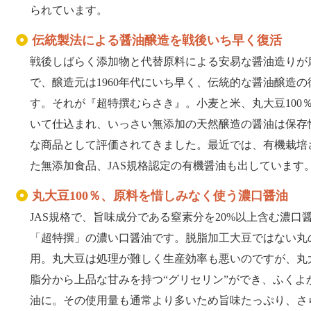
られています。
伝統製法による醤油醸造を戦後いち早く復活
戦後しばらく添加物と代替原料による安易な醤油造りが
で、醸造元は1960年代にいち早く、伝統的な醤油醸造
す。それが『超特撰むらさき』。小麦と米、丸大豆100
いて仕込まれ、いっさい無添加の天然醸造の醤油は保存
な商品として評価されてきました。最近では、有機栽培
た無添加食品、JAS規格認定の有機醤油も出しています
丸大豆100％、原料を惜しみなく使う濃口醤油
JAS規格で、旨味成分である窒素分を20%以上含む濃口
「超特撰」の濃い口醤油です。脱脂加工大豆ではない丸
用。丸大豆は処理が難しく生産効率も悪いのですが、丸
脂分から上品な甘みを持つ“グリセリン”ができ、ふくよ
油に。その使用量も通常より多いため旨味たっぷり、さ