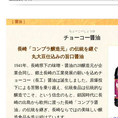
［ 醤油 ］
ちょーこーしょうゆ
チョーコー醤油
長崎「コンプラ醸造元」の伝統を継ぐ
丸大豆仕込みの旨口醤油
1941年、長崎県下の味噌・醤油の28醸造元が企
業合同し、郷土長崎の工業発展の願いを込めチ
ョーコー（長工）醤油は誕生しました。原爆投
下による苦難を乗り越え、伝統食品は伝統的な
醸造でこそ、という信念のもと、鎖国時代に長
崎の出島から欧州に渡った長崎「コンプラ醤
油」の伝統を継ぎ、長崎ならではの美味しい醸
造食品を造り続けています。