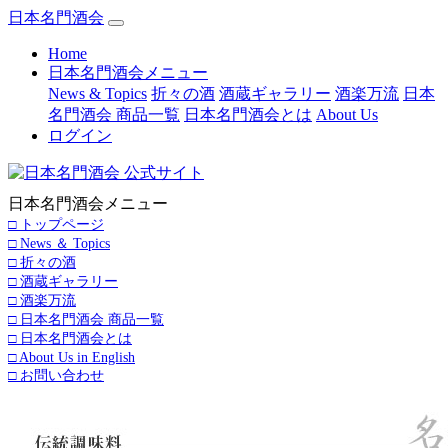
日本名門酒会
(current)
Home
日本名門酒会メニュー
News & Topics
折々の酒
酒蔵ギャラリー
酒楽万流
日本
名門酒会 商品一覧
日本名門酒会とは
About Us
ログイン
日本名門酒会メニュー
□ トップページ
□ News ＆ Topics
□ 折々の酒
□ 酒蔵ギャラリー
□ 酒楽万流
□ 日本名門酒会 商品一覧
□ 日本名門酒会とは
□ About Us in English
□ お問い合わせ