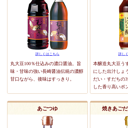
詳しくはこちら
詳し
丸大豆100％仕込みの濃口醤油。旨
本醸造丸大豆う
味・甘味の強い長崎醤油伝統の濃醇
にした出汁しょ
甘口ながら、後味はすっきり。
だい・すだちの
した香り高いポ
あごつゆ
焼きあごだ