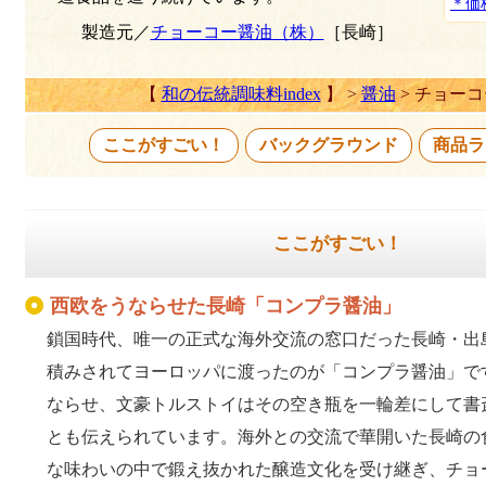
＊価
製造元／
チョーコー醤油（株）
［長崎］
【
和の伝統調味料index
】 >
醤油
> チョー
ここがすごい！
バックグラウンド
商品ラ
ここがすごい！
西欧をうならせた長崎「コンプラ醤油」
鎖国時代、唯一の正式な海外交流の窓口だった長崎・出
積みされてヨーロッパに渡ったのが「コンプラ醤油」です
ならせ、文豪トルストイはその空き瓶を一輪差にして書
とも伝えられています。海外との交流で華開いた長崎の
な味わいの中で鍛え抜かれた醸造文化を受け継ぎ、チョ