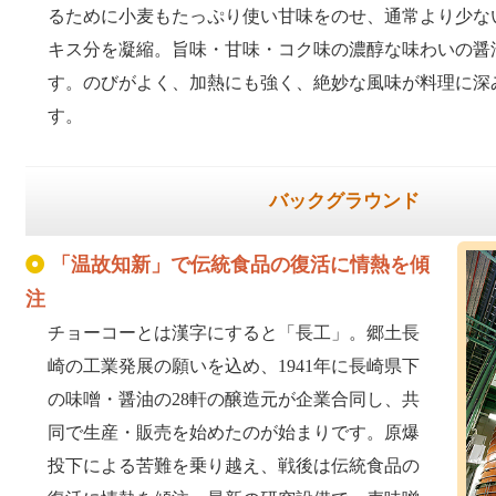
るために小麦もたっぷり使い甘味をのせ、通常より少な
キス分を凝縮。旨味・甘味・コク味の濃醇な味わいの醤
す。のびがよく、加熱にも強く、絶妙な風味が料理に深
す。
バックグラウンド
「温故知新」で伝統食品の復活に情熱を傾
注
チョーコーとは漢字にすると「長工」。郷土長
崎の工業発展の願いを込め、1941年に長崎県下
の味噌・醤油の28軒の醸造元が企業合同し、共
同で生産・販売を始めたのが始まりです。原爆
投下による苦難を乗り越え、戦後は伝統食品の