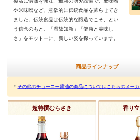
復活に情熱を傾注。最新の研究設備で、麦味噌
や米味噌など、意欲的に伝統食品を蘇らせてき
ました。伝統食品は伝統的な醸造でこそ、とい
う信念のもと、「温故知新」「健康と美味し
さ」をモットーに、新しい姿を探っています。
商品ラインナップ
＊
その他のチョーコー醤油の商品についてはこちらのメーカ
超特撰むらさき
香り立