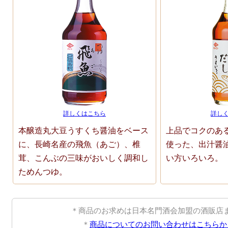
詳しくはこちら
詳し
本醸造丸大豆うすくち醤油をベース
上品でコクのあ
に、長崎名産の飛魚（あご）、椎
使った、出汁醤
茸、こんぶの三味がおいしく調和し
い方いろいろ。
ためんつゆ。
＊商品のお求めは日本名門酒会加盟の酒販店
＊
商品についてのお問い合わせはこちらか