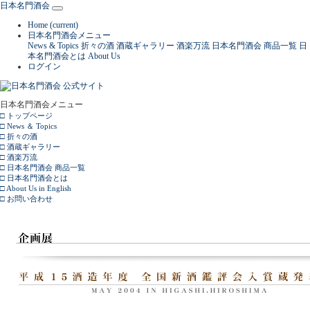
日本名門酒会
Home
(current)
日本名門酒会メニュー
News & Topics
折々の酒
酒蔵ギャラリー
酒楽万流
日本名門酒会 商品一覧
日
本名門酒会とは
About Us
ログイン
日本名門酒会メニュー
□ トップページ
□ News ＆ Topics
□ 折々の酒
□ 酒蔵ギャラリー
□ 酒楽万流
□ 日本名門酒会 商品一覧
□ 日本名門酒会とは
□ About Us in English
□ お問い合わせ