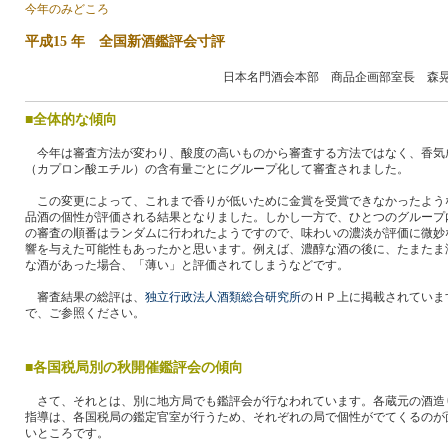
今年のみどころ
平成15 年 全国新酒鑑評会寸評
日本名門酒会本部 商品企画部室長 森
■全体的な傾向
今年は審査方法が変わり、酸度の高いものから審査する方法ではなく、香気
（カプロン酸エチル）の含有量ごとにグループ化して審査されました。
この変更によって、これまで香りが低いために金賞を受賞できなかったよう
品酒の個性が評価される結果となりました。しかし一方で、ひとつのグループ
の審査の順番はランダムに行われたようですので、味わいの濃淡が評価に微妙
響を与えた可能性もあったかと思います。例えば、濃醇な酒の後に、たまたま
な酒があった場合、「薄い」と評価されてしまうなどです。
審査結果の総評は、
独立行政法人酒類総合研究所
のＨＰ上に掲載されていま
で、ご参照ください。
■各国税局別の秋開催鑑評会の傾向
さて、それとは、別に地方局でも鑑評会が行なわれています。各蔵元の酒造
指導は、各国税局の鑑定官室が行うため、それぞれの局で個性がでてくるのが
いところです。