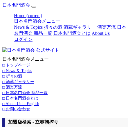
日本名門酒会
Home
(current)
日本名門酒会メニュー
News & Topics
折々の酒
酒蔵ギャラリー
酒楽万流
日本
名門酒会 商品一覧
日本名門酒会とは
About Us
ログイン
日本名門酒会メニュー
□ トップページ
□ News ＆ Topics
□ 折々の酒
□ 酒蔵ギャラリー
□ 酒楽万流
□ 日本名門酒会 商品一覧
□ 日本名門酒会とは
□ About Us in English
□ お問い合わせ
加盟店検索 - 立春朝搾り