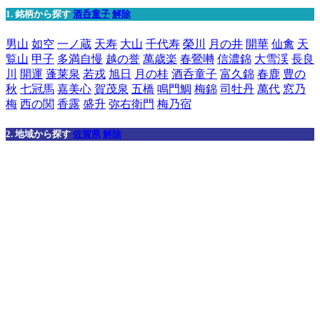
1. 銘柄から探す
酒呑童子
解除
男山
如空
一ノ蔵
天寿
大山
千代寿
榮川
月の井
開華
仙禽
天
覧山
甲子
多満自慢
越の誉
萬歳楽
春鶯囀
信濃錦
大雪渓
長良
川
開運
蓬莱泉
若戎
旭日
月の桂
酒呑童子
富久錦
春鹿
豊の
秋
七冠馬
嘉美心
賀茂泉
五橋
鳴門鯛
梅錦
司牡丹
萬代
窓乃
梅
西の関
香露
盛升
弥右衛門
梅乃宿
2. 地域から探す
佐賀県
解除