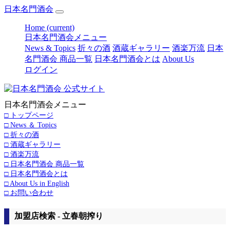
日本名門酒会
Home
(current)
日本名門酒会メニュー
News & Topics
折々の酒
酒蔵ギャラリー
酒楽万流
日本
名門酒会 商品一覧
日本名門酒会とは
About Us
ログイン
日本名門酒会メニュー
□ トップページ
□ News ＆ Topics
□ 折々の酒
□ 酒蔵ギャラリー
□ 酒楽万流
□ 日本名門酒会 商品一覧
□ 日本名門酒会とは
□ About Us in English
□ お問い合わせ
加盟店検索 - 立春朝搾り