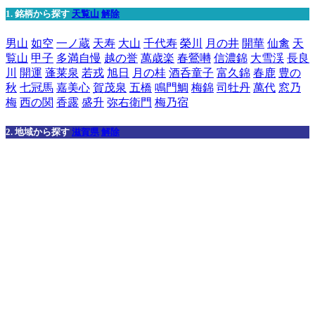
1. 銘柄から探す
天覧山
解除
男山
如空
一ノ蔵
天寿
大山
千代寿
榮川
月の井
開華
仙禽
天
覧山
甲子
多満自慢
越の誉
萬歳楽
春鶯囀
信濃錦
大雪渓
長良
川
開運
蓬莱泉
若戎
旭日
月の桂
酒呑童子
富久錦
春鹿
豊の
秋
七冠馬
嘉美心
賀茂泉
五橋
鳴門鯛
梅錦
司牡丹
萬代
窓乃
梅
西の関
香露
盛升
弥右衛門
梅乃宿
2. 地域から探す
滋賀県
解除