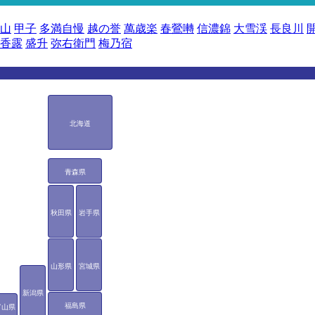
山
甲子
多満自慢
越の誉
萬歳楽
春鶯囀
信濃錦
大雪渓
長良川
香露
盛升
弥右衛門
梅乃宿
北海道
青森県
秋田県
岩手県
山形県
宮城県
新潟県
福島県
富山県