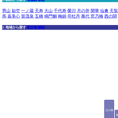
男山
如空
一ノ蔵
天寿
大山
千代寿
榮川
月の井
開華
仙禽
天覧
馬
嘉美心
賀茂泉
五橋
鳴門鯛
梅錦
司牡丹
萬代
窓乃梅
西の関
2. 地域から探す
東京都
解除
石川県