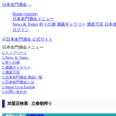
日本名門酒会
Home
(current)
日本名門酒会メニュー
News & Topics
折々の酒
酒蔵ギャラリー
酒楽万流
日本名
ログイン
日本名門酒会メニュー
□ トップページ
□ News ＆ Topics
□ 折々の酒
□ 酒蔵ギャラリー
□ 酒楽万流
□ 日本名門酒会 商品一覧
□ 日本名門酒会とは
□ About Us in English
□ お問い合わせ
加盟店検索 - 立春朝搾り
1. 銘柄から探す
信濃錦
解除