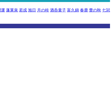
開運
蓬莱泉
若戎
旭日
月の桂
酒呑童子
富久錦
春鹿
豊の秋
七冠