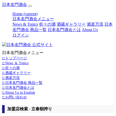
日本名門酒会
Home
(current)
日本名門酒会メニュー
News & Topics
折々の酒
酒蔵ギャラリー
酒楽万流
日本
名門酒会 商品一覧
日本名門酒会とは
About Us
ログイン
日本名門酒会メニュー
□ トップページ
□ News ＆ Topics
□ 折々の酒
□ 酒蔵ギャラリー
□ 酒楽万流
□ 日本名門酒会 商品一覧
□ 日本名門酒会とは
□ About Us in English
□ お問い合わせ
加盟店検索 - 立春朝搾り