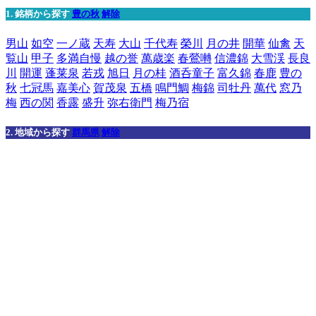
1. 銘柄から探す
豊の秋
解除
男山
如空
一ノ蔵
天寿
大山
千代寿
榮川
月の井
開華
仙禽
天
覧山
甲子
多満自慢
越の誉
萬歳楽
春鶯囀
信濃錦
大雪渓
長良
川
開運
蓬莱泉
若戎
旭日
月の桂
酒呑童子
富久錦
春鹿
豊の
秋
七冠馬
嘉美心
賀茂泉
五橋
鳴門鯛
梅錦
司牡丹
萬代
窓乃
梅
西の関
香露
盛升
弥右衛門
梅乃宿
2. 地域から探す
群馬県
解除