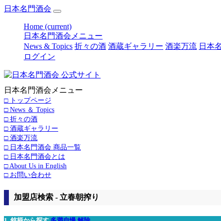
日本名門酒会
Home
(current)
日本名門酒会メニュー
News & Topics
折々の酒
酒蔵ギャラリー
酒楽万流
日本名
ログイン
日本名門酒会メニュー
□ トップページ
□ News ＆ Topics
□ 折々の酒
□ 酒蔵ギャラリー
□ 酒楽万流
□ 日本名門酒会 商品一覧
□ 日本名門酒会とは
□ About Us in English
□ お問い合わせ
加盟店検索 - 立春朝搾り
1. 銘柄から探す
多満自慢
解除