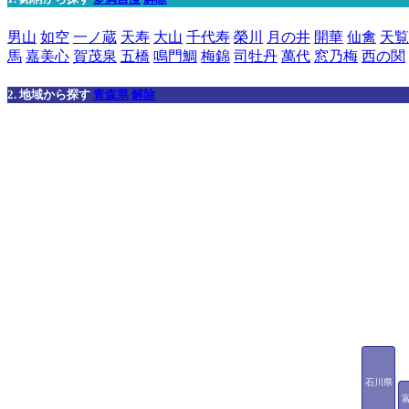
男山
如空
一ノ蔵
天寿
大山
千代寿
榮川
月の井
開華
仙禽
天覧
馬
嘉美心
賀茂泉
五橋
鳴門鯛
梅錦
司牡丹
萬代
窓乃梅
西の関
2. 地域から探す
青森県
解除
石川県