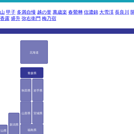
山
甲子
多満自慢
越の誉
萬歳楽
春鶯囀
信濃錦
大雪渓
長良川
香露
盛升
弥右衛門
梅乃宿
北海道
青森県
秋田県
岩手県
山形県
宮城県
新潟県
福島県
富山県