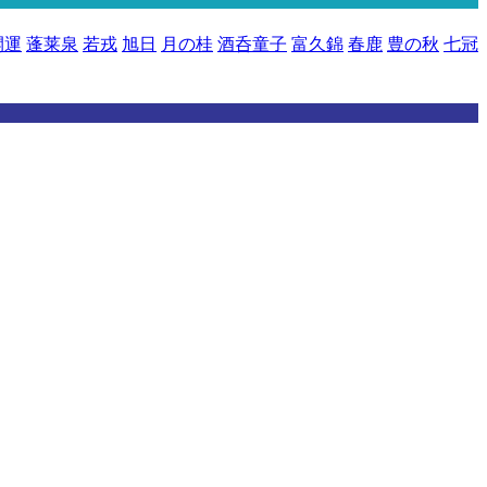
開運
蓬莱泉
若戎
旭日
月の桂
酒呑童子
富久錦
春鹿
豊の秋
七冠