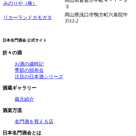
岡山県倉敷市中畝４－７－３
みのりや（株）
３
岡山県浅口市鴨方町六条院中
リカーランドカモガタ
3512-2
日本名門酒会 公式サイト
折々の酒
お酒の歳時記
季節の頒布会
注目の日本酒シリーズ
酒蔵ギャラリー
蔵元紹介
酒楽万流
名門酒を買える店
日本名門酒会とは