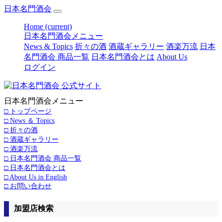
日本名門酒会
Home
(current)
日本名門酒会メニュー
News & Topics
折々の酒
酒蔵ギャラリー
酒楽万流
日本
名門酒会 商品一覧
日本名門酒会とは
About Us
ログイン
日本名門酒会メニュー
□ トップページ
□ News ＆ Topics
□ 折々の酒
□ 酒蔵ギャラリー
□ 酒楽万流
□ 日本名門酒会 商品一覧
□ 日本名門酒会とは
□ About Us in English
□ お問い合わせ
加盟店検索