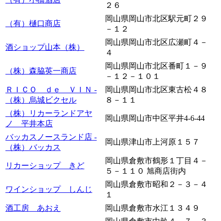
２６
岡山県岡山市北区駅元町２９
（有）樋口商店
－１２
岡山県岡山市北区広瀬町４－
酒ショップ山本（株）
４
岡山県岡山市北区番町１－９
（株）森脇英一商店
－１２－１０１
ＲＩＣＯ ｄｅ ＶＩＮ -
岡山県岡山市北区東古松４８
（株）烏城ビクセル
８－１１
（株）リカーランドアヤ
岡山県岡山市中区平井4-6-44
ノ 平井本店
バッカスノースランド店 -
岡山県津山市上河原１５７
（株）バッカス
岡山県倉敷市鶴形１丁目４－
リカーショップ きど
５－１１０ 旭商店街内
岡山県倉敷市昭和２－３－４
ワインショップ しんじ
１
酒工房 あおえ
岡山県倉敷市水江１３４９