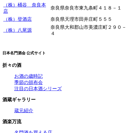
（株）桶谷 奈良本
奈良県奈良市東九条町４１８－１
店
（株）登酒店
奈良県天理市田井庄町５５５
奈良県大和郡山市美濃庄町２９０－
（株）八尾源
４
日本名門酒会 公式サイト
折々の酒
お酒の歳時記
季節の頒布会
注目の日本酒シリーズ
酒蔵ギャラリー
蔵元紹介
酒楽万流
名門酒を買える店