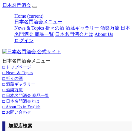
日本名門酒会
Home
(current)
日本名門酒会メニュー
News & Topics
折々の酒
酒蔵ギャラリー
酒楽万流
日本
名門酒会 商品一覧
日本名門酒会とは
About Us
ログイン
日本名門酒会メニュー
□ トップページ
□ News ＆ Topics
□ 折々の酒
□ 酒蔵ギャラリー
□ 酒楽万流
□ 日本名門酒会 商品一覧
□ 日本名門酒会とは
□ About Us in English
□ お問い合わせ
加盟店検索