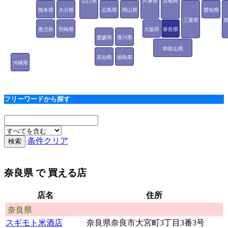
山口県
兵庫県
京都府
熊本県
大分県
広島県
岡山県
愛知県
三重県
鹿児島
宮崎県
大阪府
奈良県
愛媛県
香川県
県
和歌山県
高知県
徳島県
沖縄県
フリーワードから探す
条件クリア
奈良県
で 買える店
店名
住所
奈良県
スギモト米酒店
奈良県奈良市大宮町3丁目3番3号