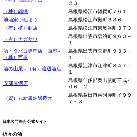
２３
（株）錦織
島根県松江市雑賀町７６１
地酒家つねまつ
島根県松江市殿町３８６
（有）槙戸商店
島根県松江市東奥谷町３７３
島根県出雲市塩冶町９６３－
（有）ナガサワ
１
酒・タバコ専門店 西屋 -
島根県出雲市矢野町９３３－
（株）西屋
１
島根県江津市江津町８４７－
酒の山尾 - （有）渡辺酒店
１
島根県仁多郡奥出雲町三成４
安部屋酒店
０６－２
島根県益田市喜阿弥町イ９９
（資）丸新醤油醸造元
７－３
日本名門酒会 公式サイト
折々の酒