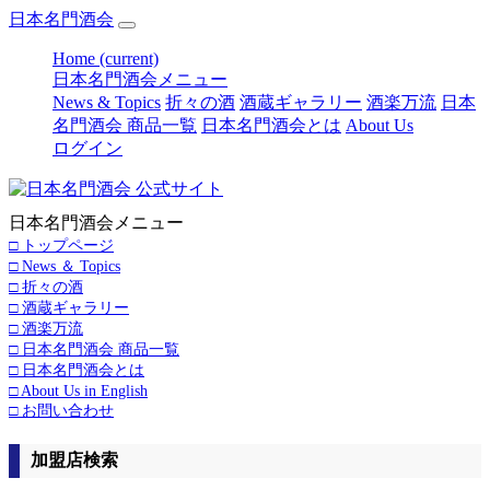
日本名門酒会
Home
(current)
日本名門酒会メニュー
News & Topics
折々の酒
酒蔵ギャラリー
酒楽万流
日本
名門酒会 商品一覧
日本名門酒会とは
About Us
ログイン
日本名門酒会メニュー
□ トップページ
□ News ＆ Topics
□ 折々の酒
□ 酒蔵ギャラリー
□ 酒楽万流
□ 日本名門酒会 商品一覧
□ 日本名門酒会とは
□ About Us in English
□ お問い合わせ
加盟店検索