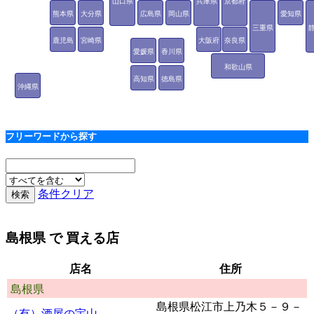
山口県
兵庫県
京都府
熊本県
大分県
広島県
岡山県
愛知県
三重県
鹿児島
宮崎県
大阪府
奈良県
愛媛県
香川県
県
和歌山県
高知県
徳島県
沖縄県
フリーワードから探す
条件クリア
島根県
で 買える店
店名
住所
島根県
島根県松江市上乃木５－９－
（有）酒屋の宇山