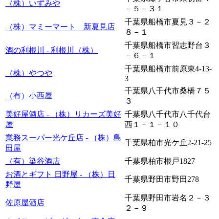
（株）いずみや
－５－３１
千葉県船橋市夏見３－２
（株）マミーマート 新夏見店
８－１
千葉県船橋市習志野台３
酒の利根川 - 利根川（株）
－６－１
千葉県船橋市前原東4-13-
（株）やつや
3
千葉県八千代市桑橋７５
（有）小西屋
３
美好屋酒店 - （株）リカーズ美好
千葉県八千代市八千代台
屋
西１－１－１０
業務スーパー光ケ丘店 - （株）島
千葉県柏市光ケ丘2-21-25
田屋
（有）染谷酒店
千葉県柏市根戸1827
お酒とギフト 日野屋 - （株）日
千葉県野田市野田278
野屋
千葉県野田市岩名２－３
佐原屋酒店
２－９