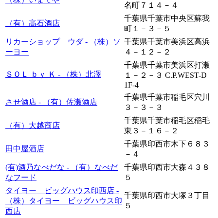
名町７１４－４
千葉県千葉市中央区蘇我
（有）高石酒店
町１－３－５
リカーショップ ウダ - （株）ソ
千葉県千葉市美浜区高浜
ーヨー
４－１２－２
千葉県千葉市美浜区打瀬
ＳＯＬ ｂｙ Ｋ - （株）北澤
１－２－３ C.P.WEST-D
1F-4
千葉県千葉市稲毛区穴川
させ酒店 - （有）佐瀬酒店
３－３－３
千葉県千葉市稲毛区稲毛
（有）大越商店
東３－１６－２
千葉県印西市木下６８３
田中屋酒店
－４
(有)酒乃なべだな - （有）なべだ
千葉県印西市大森４３８
なフード
５
タイヨー ビッグハウス印西店 -
千葉県印西市大塚３丁目
（株）タイヨー ビッグハウス印
５
西店