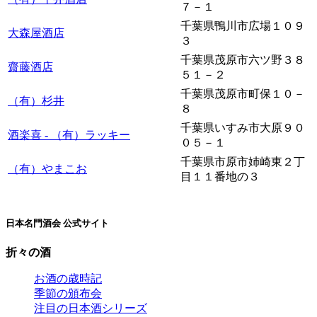
７－１
千葉県鴨川市広場１０９
大森屋酒店
３
千葉県茂原市六ツ野３８
齋藤酒店
５１－２
千葉県茂原市町保１０－
（有）杉井
８
千葉県いすみ市大原９０
酒楽喜 - （有）ラッキー
０５－１
千葉県市原市姉崎東２丁
（有）やまこお
目１１番地の３
日本名門酒会 公式サイト
折々の酒
お酒の歳時記
季節の頒布会
注目の日本酒シリーズ