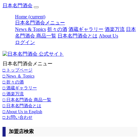
日本名門酒会
Home
(current)
日本名門酒会メニュー
News & Topics
折々の酒
酒蔵ギャラリー
酒楽万流
日本
名門酒会 商品一覧
日本名門酒会とは
About Us
ログイン
日本名門酒会メニュー
□ トップページ
□ News ＆ Topics
□ 折々の酒
□ 酒蔵ギャラリー
□ 酒楽万流
□ 日本名門酒会 商品一覧
□ 日本名門酒会とは
□ About Us in English
□ お問い合わせ
加盟店検索