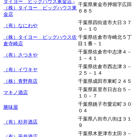
タイヨー ビッグハウス東金店 -
千葉県東金市押堀字広田
（株）タイヨー ビッグハウス東
６８５
金店
千葉県四街道市大日３７
（有）なにわや
９－１０
（株）タイヨー ビッグハウス佐
千葉県佐倉市寺崎北５丁
倉寺崎店
目１番－１
千葉県佐倉市中志津４－
（有）さつきや
１－４１
千葉県佐倉市西志津３－
（有）イワキヤ
２５－１４
（株）青野商店
千葉県成田市東町２４５
千葉県富里市日吉台５－
マキノ酒店
１０－７
千葉県銚子市愛宕町３０
勝味屋
０４
千葉県八街市八街ほ３１
（有）杉井酒店
９
千葉県木更津市太田３－
（有）平井酒店