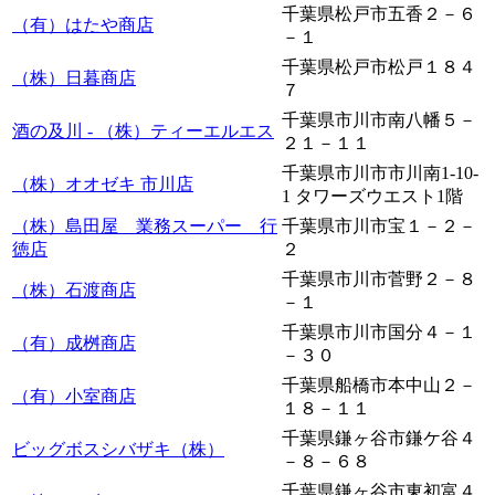
千葉県松戸市五香２－６
（有）はたや商店
－１
千葉県松戸市松戸１８４
（株）日暮商店
７
千葉県市川市南八幡５－
酒の及川 - （株）ティーエルエス
２１－１１
千葉県市川市市川南1-10-
（株）オオゼキ 市川店
1 タワーズウエスト1階
（株）島田屋 業務スーパー 行
千葉県市川市宝１－２－
徳店
２
千葉県市川市菅野２－８
（株）石渡商店
－１
千葉県市川市国分４－１
（有）成桝商店
－３０
千葉県船橋市本中山２－
（有）小室商店
１８－１１
千葉県鎌ヶ谷市鎌ケ谷４
ビッグボスシバザキ（株）
－８－６８
千葉県鎌ヶ谷市東初富４