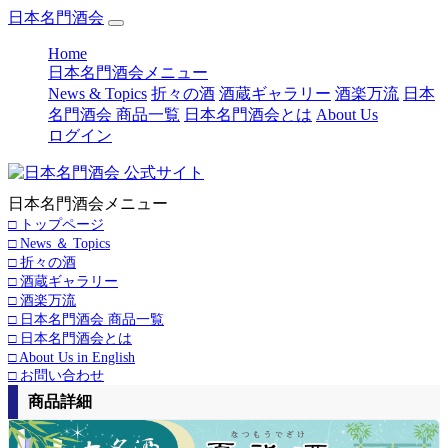
日本名門酒会
(current)
Home
日本名門酒会メニュー
News & Topics
折々の酒
酒蔵ギャラリー
酒楽万流
日本
名門酒会 商品一覧
日本名門酒会とは
About Us
ログイン
日本名門酒会メニュー
□ トップページ
□ News ＆ Topics
□ 折々の酒
□ 酒蔵ギャラリー
□ 酒楽万流
□ 日本名門酒会 商品一覧
□ 日本名門酒会とは
□ About Us in English
□ お問い合わせ
商品詳細