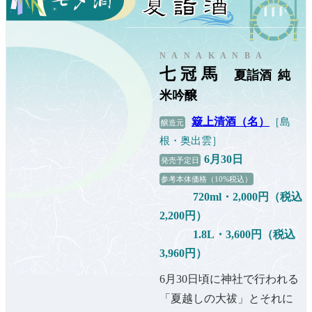
NANAKANBA
七冠馬
夏詣酒
純
米吟醸
簸上清酒（名）
［島
醸造元
根・奥出雲］
6月30日
発売予定日
参考本体価格（10%税込）
720ml・2,000円（税込
2,200円）
1.8L・3,600円（税込
3,960円）
6月30日頃に神社で行われる
「夏越しの大祓」とそれに