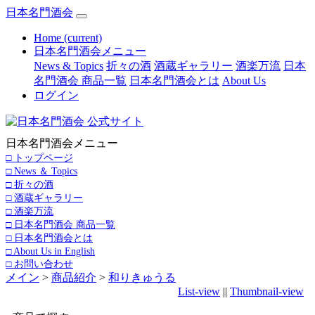
日本名門酒会
Home
(current)
日本名門酒会メニュー
News & Topics
折々の酒
酒蔵ギャラリー
酒楽万流
日本
名門酒会 商品一覧
日本名門酒会とは
About Us
ログイン
日本名門酒会メニュー
□ トップページ
□ News ＆ Topics
□ 折々の酒
□ 酒蔵ギャラリー
□ 酒楽万流
□ 日本名門酒会 商品一覧
□ 日本名門酒会とは
□ About Us in English
□ お問い合わせ
メイン
>
商品紹介
>
和りきゅうる
List-view
||
Thumbnail-view