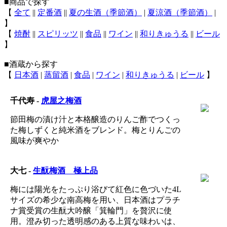
■商品で探す
【
全て
||
定番酒
||
夏の生酒（季節酒）
|
夏涼酒（季節酒）
|
】
【
焼酎
||
スピリッツ
||
食品
||
ワイン
||
和りきゅうる
||
ビール
】
■酒蔵から探す
【
日本酒
|
蒸留酒
|
食品
|
ワイン
|
和りきゅうる
|
ビール
】
千代寿 -
虎屋之梅酒
節田梅の漬け汁と本格醸造のりんご酢でつくっ
た梅しずくと純米酒をブレンド。梅とりんごの
風味が爽やか
大七 -
生酛梅酒 極上品
梅には陽光をたっぷり浴びて紅色に色づいた4L
サイズの希少な南高梅を用い、日本酒はプラチ
ナ賞受賞の生酛大吟醸「箕輪門」を贅沢に使
用。澄み切った透明感のある上質な味わいは、