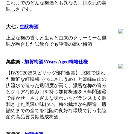
これまでのどんな梅酒とも異なる、別次元の美
味しさです。
大七 -
生酛梅酒
上品な梅の香りと生もと由来のクリーミーな風
味が融合した試飲会でも評価の高い梅酒
萬歳楽 -
加賀梅酒5Years Aged桐箱仕様
【IWSC2025スピリッツ部門金賞】 北陸で採れ
た新鮮な紅映梅（べにさしうめ）と霊峰白山の
伏流水で造った透明度が高く、濃密な梅の旨み
とクリアな飲み口を持つ加賀梅酒を５年間酒蔵
で寝かせ、さまざまな味わいをバランスよく調
和させた奥深い味わい。梅の栽培から醸造、瓶
詰めまでの全てを北陸の良好な環境で行う北陸
産の高品質長期熟成梅酒。