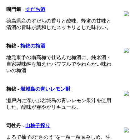
鳴門鯛 -
すだち酒
徳島県産のすだちの香りと酸味。蜂蜜の甘味と
清酒の旨味が調和したスッキリとした味わい。
梅錦 -
梅錦の梅酒
地元東予の南高梅で仕込んだ梅酒に、純米酒・
自家製味醂を加えたパワフルでやわらかい味わ
いの梅酒
梅錦 -
岩城島の青いレモン酎
瀬戸内に浮かぶ岩城島の青いレモン果汁を使用
した、酸味が爽やかリキュール。
司牡丹 -
山柚子搾り
まるで柚子の“さのう”を一粒一粒噛みしめ、生