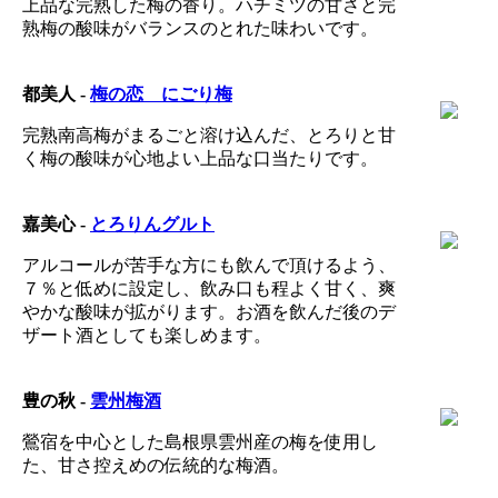
上品な完熟した梅の香り。ハチミツの甘さと完
熟梅の酸味がバランスのとれた味わいです。
都美人 -
梅の恋 にごり梅
完熟南高梅がまるごと溶け込んだ、とろりと甘
く梅の酸味が心地よい上品な口当たりです。
嘉美心 -
とろりんグルト
アルコールが苦手な方にも飲んで頂けるよう、
７％と低めに設定し、飲み口も程よく甘く、爽
やかな酸味が拡がります。お酒を飲んだ後のデ
ザート酒としても楽しめます。
豊の秋 -
雲州梅酒
鶯宿を中心とした島根県雲州産の梅を使用し
た、甘さ控えめの伝統的な梅酒。