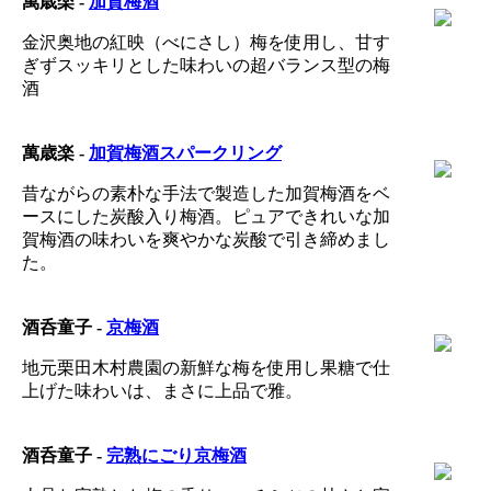
萬歳楽 -
加賀梅酒
金沢奥地の紅映（べにさし）梅を使用し、甘す
ぎずスッキリとした味わいの超バランス型の梅
酒
萬歳楽 -
加賀梅酒スパークリング
昔ながらの素朴な手法で製造した加賀梅酒をベ
ースにした炭酸入り梅酒。ピュアできれいな加
賀梅酒の味わいを爽やかな炭酸で引き締めまし
た。
酒呑童子 -
京梅酒
地元栗田木村農園の新鮮な梅を使用し果糖で仕
上げた味わいは、まさに上品で雅。
酒呑童子 -
完熟にごり京梅酒