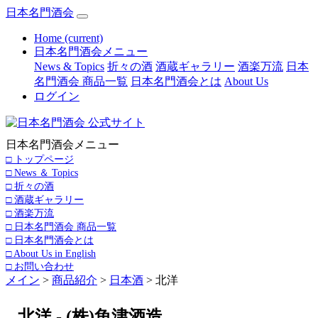
日本名門酒会
Home
(current)
日本名門酒会メニュー
News & Topics
折々の酒
酒蔵ギャラリー
酒楽万流
日本
名門酒会 商品一覧
日本名門酒会とは
About Us
ログイン
日本名門酒会メニュー
□ トップページ
□ News ＆ Topics
□ 折々の酒
□ 酒蔵ギャラリー
□ 酒楽万流
□ 日本名門酒会 商品一覧
□ 日本名門酒会とは
□ About Us in English
□ お問い合わせ
メイン
>
商品紹介
>
日本酒
> 北洋
北洋 - (株)魚津酒造