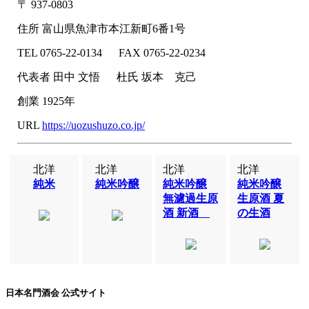
〒
937-0803
住所
富山県魚津市本江新町6番1号
TEL
0765-22-0134
FAX
0765-22-0234
代表者
田中 文悟
杜氏
坂本 克己
創業
1925年
URL
https://uozushuzo.co.jp/
北洋
北洋
北洋
北洋
純米
純米吟醸
純米吟醸
純米吟醸
無濾過生原
生原酒 夏
酒 新酒
の生酒
日本名門酒会 公式サイト