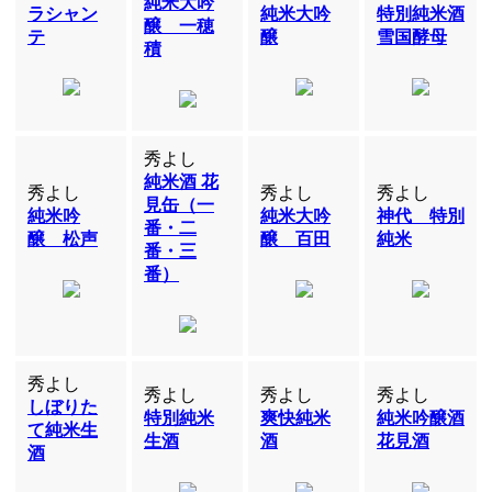
純米大吟
ラシャン
純米大吟
特別純米酒
醸 一穂
テ
醸
雪国酵母
積
秀よし
純米酒 花
秀よし
秀よし
秀よし
見缶（一
純米吟
純米大吟
神代 特別
番・二
醸 松声
醸 百田
純米
番・三
番）
秀よし
秀よし
秀よし
秀よし
しぼりた
特別純米
爽快純米
純米吟醸酒
て純米生
生酒
酒
花見酒
酒