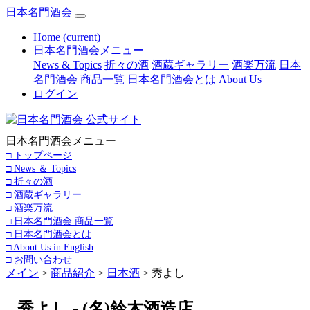
日本名門酒会
Home
(current)
日本名門酒会メニュー
News & Topics
折々の酒
酒蔵ギャラリー
酒楽万流
日本
名門酒会 商品一覧
日本名門酒会とは
About Us
ログイン
日本名門酒会メニュー
□ トップページ
□ News ＆ Topics
□ 折々の酒
□ 酒蔵ギャラリー
□ 酒楽万流
□ 日本名門酒会 商品一覧
□ 日本名門酒会とは
□ About Us in English
□ お問い合わせ
メイン
>
商品紹介
>
日本酒
> 秀よし
秀よし - (名)鈴木酒造店