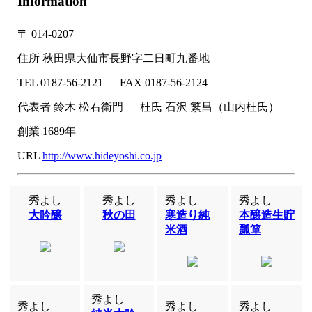
Information
〒
014-0207
住所
秋田県大仙市長野字二日町九番地
TEL
0187-56-2121
FAX
0187-56-2124
代表者
鈴木 松右衛門
杜氏
石沢 繁昌（山内杜氏）
創業
1689年
URL
http://www.hideyoshi.co.jp
秀よし
秀よし
秀よし
秀よし
大吟醸
秋の田
寒造り純
本醸造生貯
米酒
瓢箪
秀よし
秀よし
秀よし
秀よし