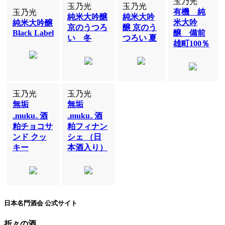
玉乃光
玉乃光
玉乃光
有機 純
玉乃光
純米大吟醸
純米大吟
米大吟
純米大吟醸
京のうつろ
醸 京のう
Black Label
醸 備前
い 冬
つろい 夏
雄町100％
玉乃光
玉乃光
無垢
無垢
₋muku₋ 酒
₋muku₋ 酒
粕チョコサ
粕フィナン
ンド クッ
シェ （日
キー
本酒入り）
日本名門酒会 公式サイト
折々の酒