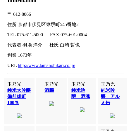
Information
〒
612-8066
住所
京都市伏見区東堺町545番地2
TEL
075-611-5000
FAX
075-601-0004
代表者
羽場 洋介
杜氏
白崎 哲也
創業
1673年
URL
http://www.tamanohikari.co.jp/
玉乃光
玉乃光
玉乃光
玉乃光
純米大吟醸
酒鵬
純米吟
純米吟
備前雄町
醸 酒魂
醸 アル
100％
ミ缶