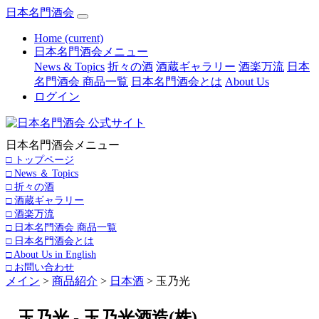
日本名門酒会
Home
(current)
日本名門酒会メニュー
News & Topics
折々の酒
酒蔵ギャラリー
酒楽万流
日本
名門酒会 商品一覧
日本名門酒会とは
About Us
ログイン
日本名門酒会メニュー
□ トップページ
□ News ＆ Topics
□ 折々の酒
□ 酒蔵ギャラリー
□ 酒楽万流
□ 日本名門酒会 商品一覧
□ 日本名門酒会とは
□ About Us in English
□ お問い合わせ
メイン
>
商品紹介
>
日本酒
> 玉乃光
玉乃光 - 玉乃光酒造(株)