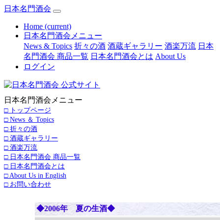
日本名門酒会
Home
(current)
日本名門酒会メニュー
News & Topics
折々の酒
酒蔵ギャラリー
酒楽万流
日本
名門酒会 商品一覧
日本名門酒会とは
About Us
ログイン
日本名門酒会メニュー
□ トップページ
□ News ＆ Topics
□ 折々の酒
□ 酒蔵ギャラリー
□ 酒楽万流
□ 日本名門酒会 商品一覧
□ 日本名門酒会とは
□ About Us in English
□ お問い合わせ
◆2006年 夏の生酒◆