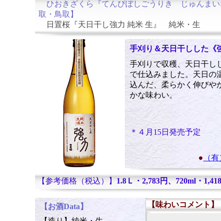
ひおきざくら『てんぴぼしごうりき じゅんまい
取・鳥取】
日置桜『天日干し強力 純米 生』
純米・生
手刈り＆天日干しした《
手刈りで収穫、天日干し
で仕込みました。天日の
込んだ、柔らかく伸びや
かな味わい。
＊４月15日発売予定
●
（有
【参考価格（税込）】
1.8Ｌ・2,783円、720ml・1,41
【味わいコメント】
【お酒Data】
【造り】純米・生