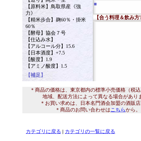
■
【原料米】鳥取県産《強
力》
【合う料理＆飲み方T
【精米歩合】麹60％・掛米
60％
【酵母】協会７号
【仕込み水】
【アルコール分】15.6
【日本酒度】+7.5
【酸度】1.9
【アミノ酸度】1.5
【補足】
＊商品の価格は、東京都内の標準小売価格（税込
地域、配送方法によって異なる場合があり
＊お買い求めは、日本名門酒会加盟の酒販店
＊商品のお問い合わせは
こちら
から。
カテゴリに戻る
|
カテゴリの一覧に戻る