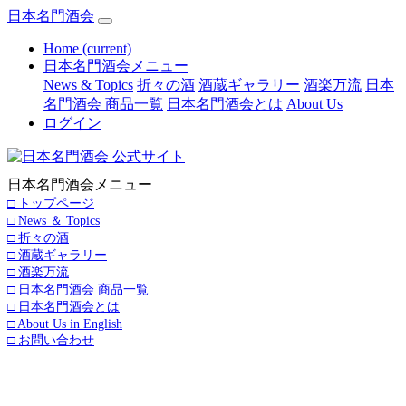
日本名門酒会
Home
(current)
日本名門酒会メニュー
News & Topics
折々の酒
酒蔵ギャラリー
酒楽万流
日本
名門酒会 商品一覧
日本名門酒会とは
About Us
ログイン
日本名門酒会メニュー
□ トップページ
□ News ＆ Topics
□ 折々の酒
□ 酒蔵ギャラリー
□ 酒楽万流
□ 日本名門酒会 商品一覧
□ 日本名門酒会とは
□ About Us in English
□ お問い合わせ