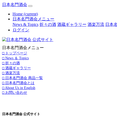
日本名門酒会
Home
(current)
日本名門酒会メニュー
News & Topics
折々の酒
酒蔵ギャラリー
酒楽万流
日本名
ログイン
日本名門酒会メニュー
□ トップページ
□ News ＆ Topics
□ 折々の酒
□ 酒蔵ギャラリー
□ 酒楽万流
□ 日本名門酒会 商品一覧
□ 日本名門酒会とは
□ About Us in English
□ お問い合わせ
日本名門酒会 公式サイト