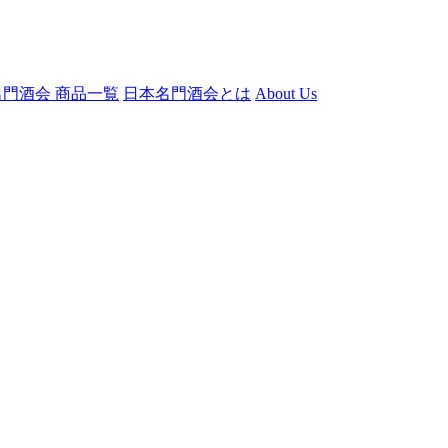
門酒会 商品一覧
日本名門酒会とは
About Us