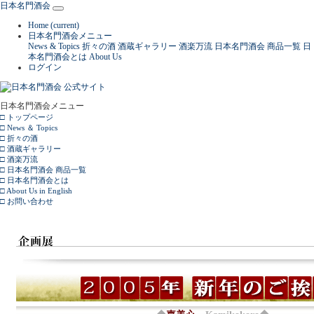
日本名門酒会
Home
(current)
日本名門酒会メニュー
News & Topics
折々の酒
酒蔵ギャラリー
酒楽万流
日本名門酒会 商品一覧
日
本名門酒会とは
About Us
ログイン
日本名門酒会メニュー
□ トップページ
□ News ＆ Topics
□ 折々の酒
□ 酒蔵ギャラリー
□ 酒楽万流
□ 日本名門酒会 商品一覧
□ 日本名門酒会とは
□ About Us in English
□ お問い合わせ