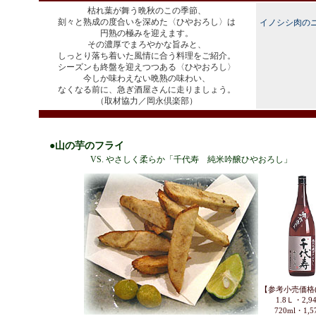
枯れ葉が舞う晩秋のこの季節、
刻々と熟成の度合いを深めた〈ひやおろし〉は
イノシシ肉の
円熟の極みを迎えます。
その濃厚でまろやかな旨みと、
しっとり落ち着いた風情に合う料理をご紹介。
シーズンも終盤を迎えつつある〈ひやおろし〉
今しか味わえない晩熟の味わい、
なくなる前に、急ぎ酒屋さんに走りましょう。
（取材協力／岡永倶楽部）
●山の芋のフライ
VS. やさしく柔らか「千代寿 純米吟醸ひやおろし」
【参考小売価格(
1.8Ｌ・2,9
720ml・1,5