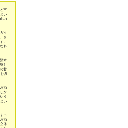
と言
とい
山の
ガイ
、き
す。
な料
酒米
醸し
の甘
を切
お酒
しか
いう
とい
すっ
お酒
立体