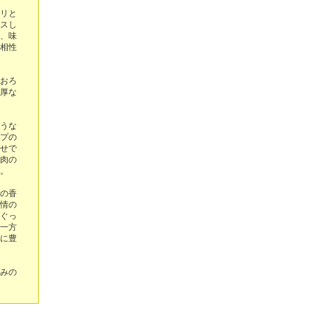
リと
スし
、味
相性
おろ
厚な
うな
プの
せで
肉の
。
の香
情の
ぐっ
一方
に豊
みの