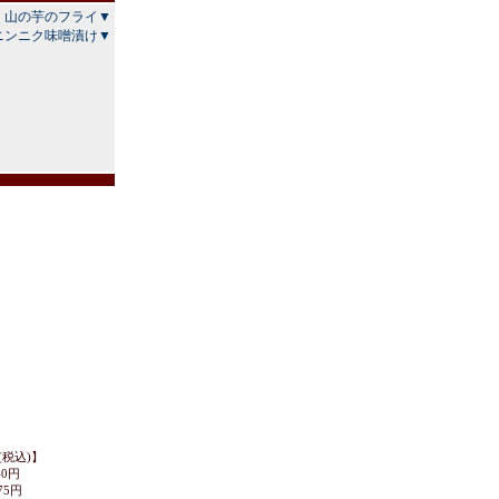
山の芋のフライ▼
ニンニク味噌漬け▼
税込)】
40円
75円