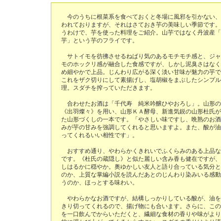
今のうちに根菜系を食べておくと冬場に風邪を引かない、
われておりますが、それはさておき芋の美味しい季節です。
うわけで、芋を使った料理をご紹介。山芋ではなく丹波産「
芋」という芋のフライです。
サトイモを彷彿させるねばり気のあるモチモチ感と、ジャ
モのホックリ感が融合した食感ですが、しかし泥臭さはなく
め細やかで上品。じんわり広がる深く淡い甘味が魅力の芋で
これをザク切りにして素揚げし、塩胡椒をまぶしたシンプル
理。スダチを搾っていただきます。
合わせたお酒は「千代寿 純米吟醸ひやおろし」。山形の
《出羽燦々》を用い、山形ＫＡ酵母、新進気鋭の山形杜氏が
た山形づくしの一本です。「やさしい味ですし、晩熟のお酒
みが芋の甘みを強調してくれると思いますよ。また、酸が油
ってくれるいい相性です」。
おすすめ通り、やわらかくきれいでふくらみのある上品な
です。《杜氏の蔵隠し》と似た麗しい含み香も健在ですが、
しはるかに穏やか。奥ゆかしい友人と語り合っている気分と
のか、上質な掌編小説を読んだあとのじんわり染みいる感動
うのか、ほっとする味わい。
やわらかなお酒ですが、結構しっかりしている酸が、油を
きり切ってくれるので、揚げ物にも合います。さらに、この
を一口飲んでからいただくと、繊細な食材の香りや味がより