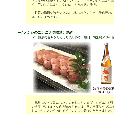
的に浮かび上がってくるからすごい。スダチの香りはより清
く、芋の甘みはより甘やかに、とろみ感も倍増。
野菜の繊細な味をシンプルに楽しみたいとき、千代寿のこ
本、おすすめです。
●イノシシのニンニク味噌漬け焼き
VS. 熟成の旨みをたっぷり楽しめる「旭日 特別純米ひや
【参考小売価格(税
720ml・1,41
晩秋になって口にしたくなるものといえば、ジビエ。野生
の濃厚でワイルドな肉を味わえるのは、寒い季節ならではの
しみです。というわけでイノシシにご登場いただきました。