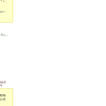
々し
の一
おろし」
込)】
8円
動物
お楽