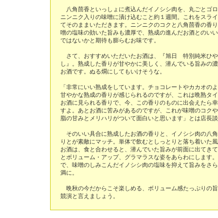
八角茴香といっしょに煮込んだイノシシ肉を、丸ごとゴロ
ニンニク入りの味噌に漬け込むこと約１週間。これをスライ
てそのままいただきます。ニンニクのコクと八角茴香の香り
噌の塩味の効いた旨みも濃厚で、熟成の進んだお酒とのいい
ではないかと期待も膨らむお味です。
さて、おすすめいただいたお酒は、『旭日 特別純米ひや
し』。熟成した香りが甘やかに美しく、潜んでいる旨みの濃
お酒です。ぬる燗にしてもいけそうな。
「非常にいい熟成をしています。チョコレートやカカオのよ
甘やかな熟成の香りが感じられるのですが、これは晩熟タイ
お酒に見られる香りで、今、この香りのものに出会えたら幸
すよ。あとお酒に苦みがあるのですが、これが味噌のコクや
脂の甘みとメリハリがついて面白いと思います」とは店長談
そのいい具合に熟成したお酒の香りと、イノシシ肉の八角
りとが素敵にマッチ。単体で飲むとしっとりと落ち着いた風
お酒は、食と合わせると、潜んでいた旨みが前面に出てきて
とボリューム・アップ、グラマラスな姿をあらわにします。
で、味噌のしみこんだイノシシ肉の塩味を抑えて旨みをさら
満に。
晩秋の今だからこそ楽しめる、ボリューム感たっぷりの旨
競演と言えましょう。