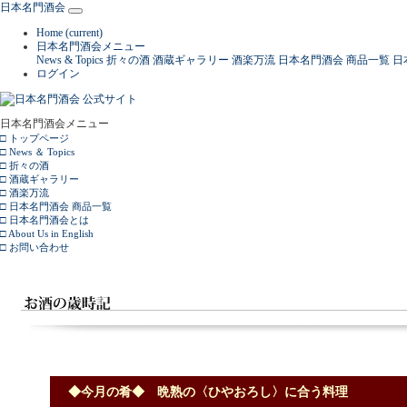
日本名門酒会
Home
(current)
日本名門酒会メニュー
News & Topics
折々の酒
酒蔵ギャラリー
酒楽万流
日本名門酒会 商品一覧
日
ログイン
日本名門酒会メニュー
□ トップページ
□ News ＆ Topics
□ 折々の酒
□ 酒蔵ギャラリー
□ 酒楽万流
□ 日本名門酒会 商品一覧
□ 日本名門酒会とは
□ About Us in English
□ お問い合わせ
◆今月の肴◆ 晩熟の〈ひやおろし〉に合う料理