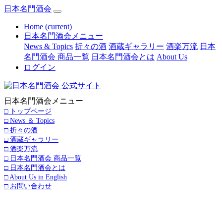
日本名門酒会
Home
(current)
日本名門酒会メニュー
News & Topics
折々の酒
酒蔵ギャラリー
酒楽万流
日本
名門酒会 商品一覧
日本名門酒会とは
About Us
ログイン
日本名門酒会メニュー
□ トップページ
□ News ＆ Topics
□ 折々の酒
□ 酒蔵ギャラリー
□ 酒楽万流
□ 日本名門酒会 商品一覧
□ 日本名門酒会とは
□ About Us in English
□ お問い合わせ