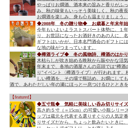
やっぱりお燗酒。酒本来の旨みと香りがふ
み、秋の味覚もいっそう美味しく。秋の夜
お燗酒を楽しみ、身も心も温まりましょう
◆2008年 冬の贈り物◆ お歳暮と年末年
今年もいよいよラストスパート体勢に。１
り、お世話になったお酒好きのあの人に、
ギフトはいかが。日本名門酒会のギフトに
な地の味がつまっています。
◆樽酒ライブ◆ 冬の風物詩、樽酒のはか
木枯らしが吹き始める晩秋から賑やかな活
年末まで、各地の酒屋さんの店頭では“樽酒
り”イベント〈樽酒ライブ〉が行われます。
しい樽酒を、その場で瓶詰め。お燗にして
酒で、あわただしい年の瀬にほっと一息つけるひととき
【featured】
◆五寸瓶◆ 気軽に美味しい呑み切りサイ
高さ約５寸（＝15cm）の可愛い小瓶シリー
ップは蔵元を代表する選りすぐりの人気定
りサイズだから、ちょっと飲みたいときに