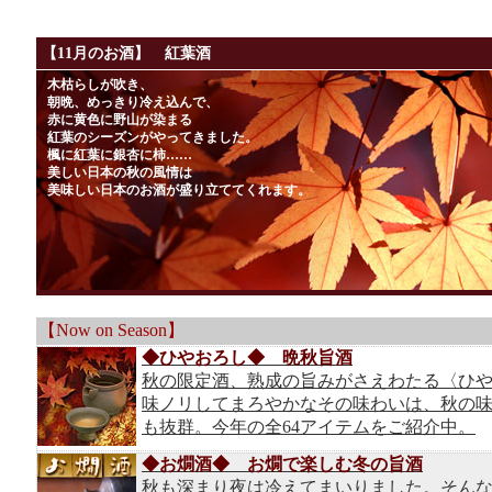
【11月のお酒】 紅葉酒
木枯らしが吹き、
朝晩、めっきり冷え込んで、
赤に黄色に野山が染まる
紅葉のシーズンがやってきました。
楓に紅葉に銀杏に柿……
美しい日本の秋の風情は
美味しい日本のお酒が盛り立ててくれます。
【Now on Season】
◆ひやおろし◆ 晩秋旨酒
秋の限定酒、熟成の旨みがさえわたる〈ひ
味ノリしてまろやかなその味わいは、秋の
も抜群。今年の全64アイテムをご紹介中。
◆お燗酒◆ お燗で楽しむ冬の旨酒
秋も深まり夜は冷えてまいりました。そん