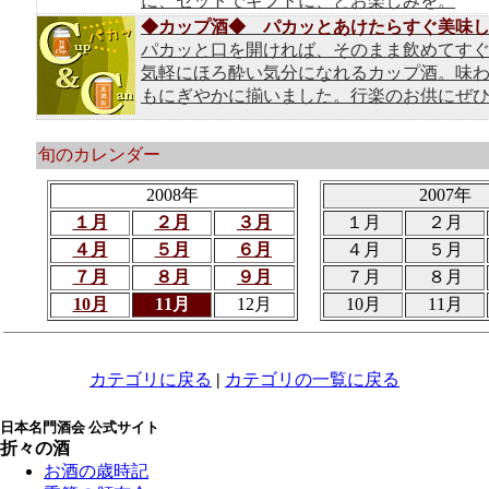
に、セットでギフトに、とお楽しみを。
◆カップ酒◆ パカッとあけたらすぐ美味
パカッと口を開ければ、そのまま飲めてす
気軽にほろ酔い気分になれるカップ酒。味
もにぎやかに揃いました。行楽のお供にぜ
旬のカレンダー
2008年
2007年
１月
２月
３月
１月
２月
４月
５月
６月
４月
５月
７月
８月
９月
７月
８月
10月
11月
12月
10月
11月
カテゴリに戻る
|
カテゴリの一覧に戻る
日本名門酒会 公式サイト
折々の酒
お酒の歳時記