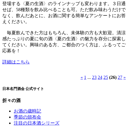
登場する〈夏の生酒〉のラインナップも変わります。３日通
せば、58種類を飲み比べることも可。ただ飲み味わうだけで
なく、飲んだあとに、お酒に関する簡単なアンケートにお答
えください。
毎夏飲んできた方はもちろん、未体験の方も大歓迎。清涼
感たっぷりの夏に旬の酒〈夏の生酒〉の魅力を存分に探索し
てください。興味のある方、ご都合のつく方は、ふるってご
応募を！
詳細はこちら
«
1
...
23
24
25
(26)
27
»
日本名門酒会 公式サイト
折々の酒
お酒の歳時記
季節の頒布会
注目の日本酒シリーズ