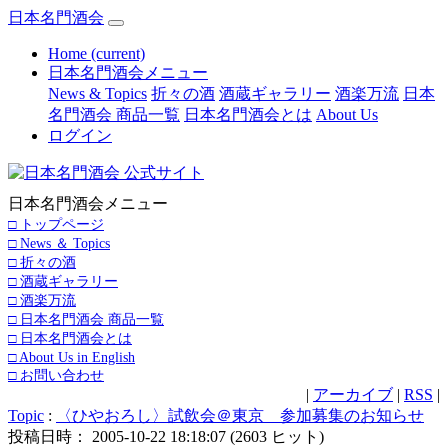
日本名門酒会
Home
(current)
日本名門酒会メニュー
News & Topics
折々の酒
酒蔵ギャラリー
酒楽万流
日本
名門酒会 商品一覧
日本名門酒会とは
About Us
ログイン
日本名門酒会メニュー
□ トップページ
□ News ＆ Topics
□ 折々の酒
□ 酒蔵ギャラリー
□ 酒楽万流
□ 日本名門酒会 商品一覧
□ 日本名門酒会とは
□ About Us in English
□ お問い合わせ
|
アーカイブ
|
RSS
|
Topic
:
〈ひやおろし〉試飲会＠東京 参加募集のお知らせ
投稿日時： 2005-10-22 18:18:07
(
2603 ヒット
)