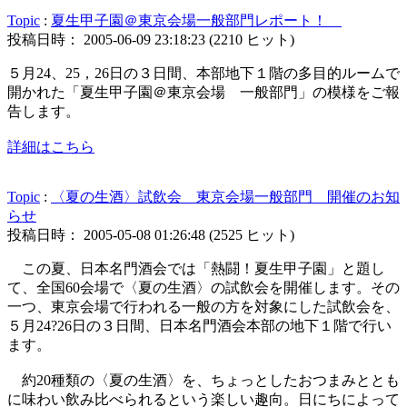
Topic
:
夏生甲子園＠東京会場一般部門レポート！
投稿日時： 2005-06-09 23:18:23
(
2210 ヒット
)
５月24、25，26日の３日間、本部地下１階の多目的ルームで
開かれた「夏生甲子園＠東京会場 一般部門」の模様をご報
告します。
詳細はこちら
Topic
:
〈夏の生酒〉試飲会 東京会場一般部門 開催のお知
らせ
投稿日時： 2005-05-08 01:26:48
(
2525 ヒット
)
この夏、日本名門酒会では「熱闘！夏生甲子園」と題し
て、全国60会場で〈夏の生酒〉の試飲会を開催します。その
一つ、東京会場で行われる一般の方を対象にした試飲会を、
５月24?26日の３日間、日本名門酒会本部の地下１階で行い
ます。
約20種類の〈夏の生酒〉を、ちょっとしたおつまみととも
に味わい飲み比べられるという楽しい趣向。日にちによって