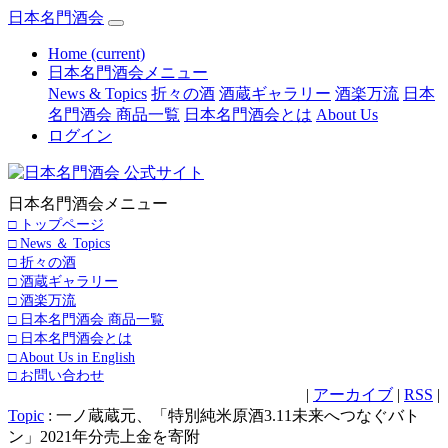
日本名門酒会
Home
(current)
日本名門酒会メニュー
News & Topics
折々の酒
酒蔵ギャラリー
酒楽万流
日本
名門酒会 商品一覧
日本名門酒会とは
About Us
ログイン
日本名門酒会メニュー
□ トップページ
□ News ＆ Topics
□ 折々の酒
□ 酒蔵ギャラリー
□ 酒楽万流
□ 日本名門酒会 商品一覧
□ 日本名門酒会とは
□ About Us in English
□ お問い合わせ
|
アーカイブ
|
RSS
|
Topic
: 一ノ蔵蔵元、「特別純米原酒3.11未来へつなぐバト
ン」2021年分売上金を寄附