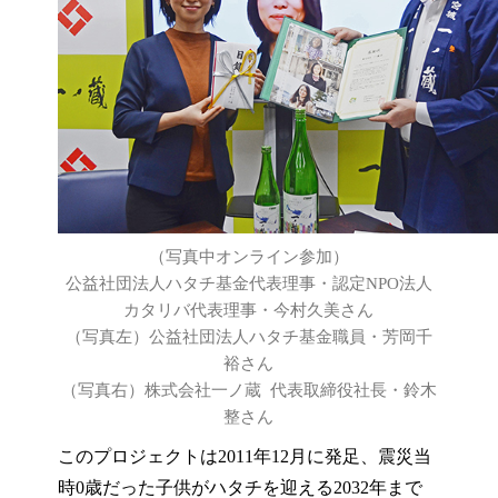
（写真中オンライン参加）
公益社団法人ハタチ基金代表理事・認定NPO法人
カタリバ代表理事・今村久美さん
（写真左）公益社団法人ハタチ基金職員・芳岡千
裕さん
（写真右）株式会社一ノ蔵 代表取締役社長・鈴木
整さん
このプロジェクトは2011年12月に発足、震災当
時0歳だった子供がハタチを迎える2032年まで