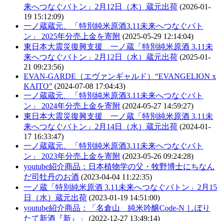
来へつなぐバトン」2月12日（木）蔵元出荷
(2026-01-
19 15:12:09)
一ノ蔵蔵元、「特別純米原酒3.11未来へつなぐバト
ン」 2025年分売上金を寄附
(2025-05-29 12:14:04)
東日本大震災復興支援 一ノ蔵「特別純米原酒 3.11未
来へつなぐバトン」2月12日（水）蔵元出荷
(2025-01-
21 09:23:56)
EVAN-GARDE（エヴァンギャルド）“EVANGELION x
KAITO”
(2024-07-08 17:04:43)
一ノ蔵蔵元、「特別純米原酒3.11未来へつなぐバト
ン」 2024年分売上金を寄附
(2024-05-27 14:59:27)
東日本大震災復興支援 一ノ蔵「特別純米原酒 3.11未
来へつなぐバトン」2月14日（水）蔵元出荷
(2024-01-
17 16:33:47)
一ノ蔵蔵元、「特別純米原酒3.11未来へつなぐバト
ン」 2023年分売上金を寄附
(2023-05-26 09:24:28)
youtube紹介商品：日本植物学の父・牧野博士にちなん
だ司牡丹のお酒
(2023-04-04 11:22:35)
一ノ蔵「特別純米原酒 3.11未来へつなぐバトン」2月15
日（水）蔵元出荷
(2023-01-19 14:51:00)
youtube紹介商品：「名倉山 純米吟醸Code-N しぼり
たて新酒『新』」
(2022-12-27 13:49:14)