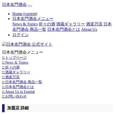
日本名門酒会
Home
(current)
日本名門酒会メニュー
News & Topics
折々の酒
酒蔵ギャラリー
酒楽万流
日本
名門酒会 商品一覧
日本名門酒会とは
About Us
ログイン
日本名門酒会メニュー
□ トップページ
□ News ＆ Topics
□ 折々の酒
□ 酒蔵ギャラリー
□ 酒楽万流
□ 日本名門酒会 商品一覧
□ 日本名門酒会とは
□ About Us in English
□ お問い合わせ
加盟店 詳細