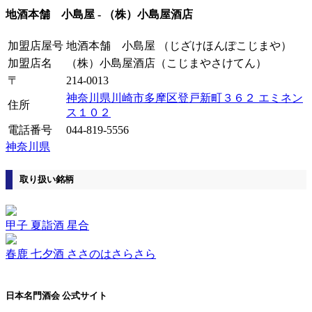
地酒本舗 小島屋
-
（株）小島屋酒店
加盟店屋号
地酒本舗 小島屋
（じざけほんぽこじまや）
加盟店名
（株）小島屋酒店
（こじまやさけてん）
〒
214-0013
神奈川県川崎市多摩区登戸新町３６２ エミネン
住所
ス１０２
電話番号
044-819-5556
神奈川県
取り扱い銘柄
甲子 夏詣酒 星合
春鹿 七夕酒 ささのはさらさら
日本名門酒会 公式サイト