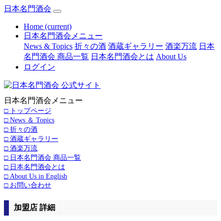
日本名門酒会
Home
(current)
日本名門酒会メニュー
News & Topics
折々の酒
酒蔵ギャラリー
酒楽万流
日本
名門酒会 商品一覧
日本名門酒会とは
About Us
ログイン
日本名門酒会メニュー
□ トップページ
□ News ＆ Topics
□ 折々の酒
□ 酒蔵ギャラリー
□ 酒楽万流
□ 日本名門酒会 商品一覧
□ 日本名門酒会とは
□ About Us in English
□ お問い合わせ
加盟店 詳細