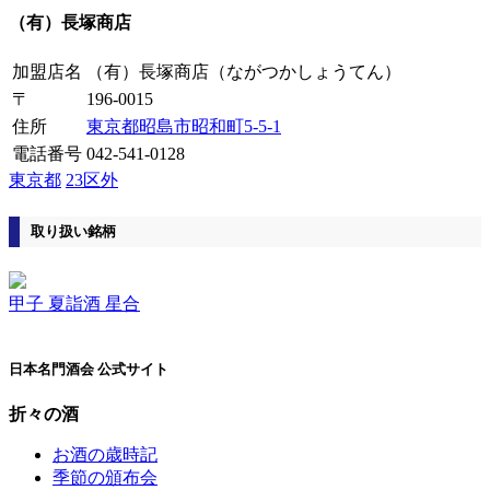
（有）長塚商店
加盟店名
（有）長塚商店
（ながつかしょうてん）
〒
196-0015
住所
東京都昭島市昭和町5-5-1
電話番号
042-541-0128
東京都
23区外
取り扱い銘柄
甲子 夏詣酒 星合
日本名門酒会 公式サイト
折々の酒
お酒の歳時記
季節の頒布会