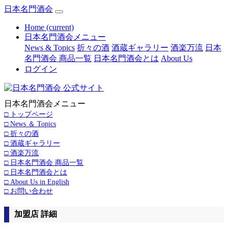
日本名門酒会
Home
(current)
日本名門酒会メニュー
News & Topics
折々の酒
酒蔵ギャラリー
酒楽万流
日本
名門酒会 商品一覧
日本名門酒会とは
About Us
ログイン
日本名門酒会メニュー
□ トップページ
□ News ＆ Topics
□ 折々の酒
□ 酒蔵ギャラリー
□ 酒楽万流
□ 日本名門酒会 商品一覧
□ 日本名門酒会とは
□ About Us in English
□ お問い合わせ
加盟店 詳細