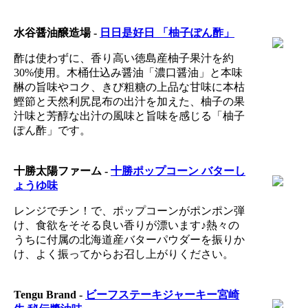
水谷醤油醸造場 -
日日是好日 「柚子ぽん酢」
酢は使わずに、香り高い徳島産柚子果汁を約
30%使用。木桶仕込み醤油「濃口醤油」と本味
醂の旨味やコク、きび粗糖の上品な甘味に本枯
鰹節と天然利尻昆布の出汁を加えた、柚子の果
汁味と芳醇な出汁の風味と旨味を感じる「柚子
ぽん酢」です。
十勝太陽ファーム -
十勝ポップコーン バターし
ょうゆ味
レンジでチン！で、ポップコーンがポンポン弾
け、食欲をそそる良い香りが漂います♪熱々の
うちに付属の北海道産バターパウダーを振りか
け、よく振ってからお召し上がりください。
Tengu Brand -
ビーフステーキジャーキー宮崎