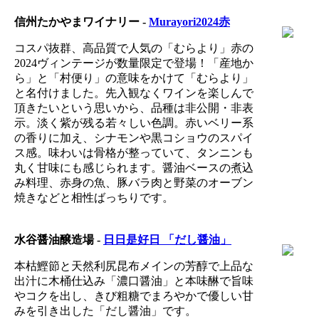
信州たかやまワイナリー -
Murayori2024赤
コスパ抜群、高品質で人気の「むらより」赤の
2024ヴィンテージが数量限定で登場！「産地か
ら」と「村便り」の意味をかけて「むらより」
と名付けました。先入観なくワインを楽しんで
頂きたいという思いから、品種は非公開・非表
示。淡く紫が残る若々しい色調。赤いベリー系
の香りに加え、シナモンや黒コショウのスパイ
ス感。味わいは骨格が整っていて、タンニンも
丸く甘味にも感じられます。醤油ベースの煮込
み料理、赤身の魚、豚バラ肉と野菜のオーブン
焼きなどと相性ばっちりです。
水谷醤油醸造場 -
日日是好日 「だし醤油」
本枯鰹節と天然利尻昆布メインの芳醇で上品な
出汁に木桶仕込み「濃口醤油」と本味醂で旨味
やコクを出し、きび粗糖でまろやかで優しい甘
みを引き出した「だし醤油」です。