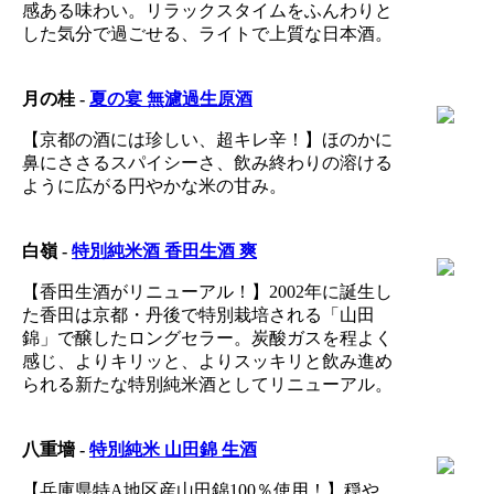
感ある味わい。リラックスタイムをふんわりと
した気分で過ごせる、ライトで上質な日本酒。
月の桂 -
夏の宴 無濾過生原酒
【京都の酒には珍しい、超キレ辛！】ほのかに
鼻にささるスパイシーさ、飲み終わりの溶ける
ように広がる円やかな米の甘み。
白嶺 -
特別純米酒 香田生酒 爽
【香田生酒がリニューアル！】2002年に誕生し
た香田は京都・丹後で特別栽培される「山田
錦」で醸したロングセラー。炭酸ガスを程よく
感じ、よりキリッと、よりスッキリと飲み進め
られる新たな特別純米酒としてリニューアル。
八重墻 -
特別純米 山田錦 生酒
【兵庫県特A地区産山田錦100％使用！】穏や