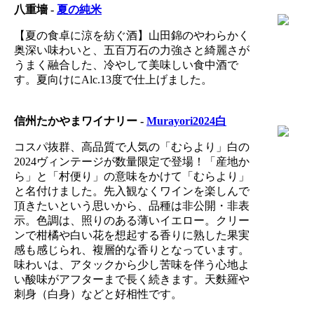
八重墻 -
夏の純米
【夏の食卓に涼を紡ぐ酒】山田錦のやわらかく
奥深い味わいと、五百万石の力強さと綺麗さが
うまく融合した、冷やして美味しい食中酒で
す。夏向けにAlc.13度で仕上げました。
信州たかやまワイナリー -
Murayori2024白
コスパ抜群、高品質で人気の「むらより」白の
2024ヴィンテージが数量限定で登場！「産地か
ら」と「村便り」の意味をかけて「むらより」
と名付けました。先入観なくワインを楽しんで
頂きたいという思いから、品種は非公開・非表
示。色調は、照りのある薄いイエロー。クリー
ンで柑橘や白い花を想起する香りに熟した果実
感も感じられ、複層的な香りとなっています。
味わいは、アタックから少し苦味を伴う心地よ
い酸味がアフターまで長く続きます。天麩羅や
刺身（白身）などと好相性です。