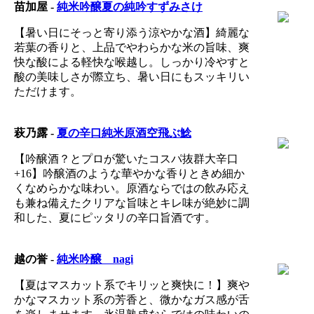
苗加屋 -
純米吟醸夏の純吟すずみさけ
【暑い日にそっと寄り添う涼やかな酒】綺麗な
若葉の香りと、上品でやわらかな米の旨味、爽
快な酸による軽快な喉越し。しっかり冷やすと
酸の美味しさが際立ち、暑い日にもスッキリい
ただけます。
萩乃露 -
夏の辛口純米原酒空飛ぶ鯰
【吟醸酒？とプロが驚いたコスパ抜群大辛口
+16】吟醸酒のような華やかな香りときめ細か
くなめらかな味わい。原酒ならではの飲み応え
も兼ね備えたクリアな旨味とキレ味が絶妙に調
和した、夏にピッタリの辛口旨酒です。
越の誉 -
純米吟醸 nagi
【夏はマスカット系でキリッと爽快に！】爽や
かなマスカット系の芳香と、微かなガス感が舌