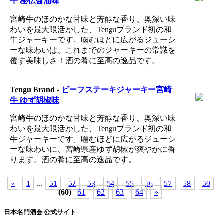
牛 秘伝醬油味
宮崎牛のほのかな甘味と芳醇な香り、奥深い味
わいを最大限活かした、Tenguブランド初の和
牛ジャーキーです。噛むほどに広がるジューシ
ーな味わいは、これまでのジャーキーの常識を
覆す美味しさ！酒の肴に至高の逸品です。
Tengu Brand -
ビーフステーキジャーキー宮崎
牛 ゆず胡椒味
宮崎牛のほのかな甘味と芳醇な香り、奥深い味
わいを最大限活かした、Tenguブランド初の和
牛ジャーキーです。噛むほどに広がるジューシ
ーな味わいに、宮崎県産ゆず胡椒が爽やかに香
ります。酒の肴に至高の逸品です。
«
1
...
51
52
53
54
55
56
57
58
59
(60)
61
62
63
64
»
日本名門酒会 公式サイト