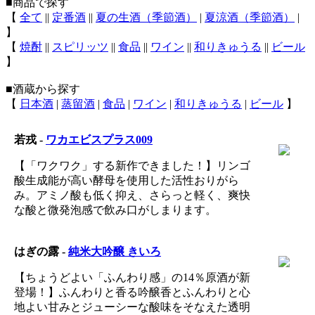
■商品で探す
【
全て
||
定番酒
||
夏の生酒（季節酒）
|
夏涼酒（季節酒）
|
】
【
焼酎
||
スピリッツ
||
食品
||
ワイン
||
和りきゅうる
||
ビール
】
■酒蔵から探す
【
日本酒
|
蒸留酒
|
食品
|
ワイン
|
和りきゅうる
|
ビール
】
若戎 -
ワカエビスプラス009
【「ワクワク」する新作できました！】リンゴ
酸生成能が高い酵母を使用した活性おりがら
み。アミノ酸も低く抑え、さらっと軽く、爽快
な酸と微発泡感で飲み口がしまります。
はぎの露 -
純米大吟醸 きいろ
【ちょうどよい「ふんわり感」の14％原酒が新
登場！】ふんわりと香る吟醸香とふんわりと心
地よい甘みとジューシーな酸味をそなえた透明