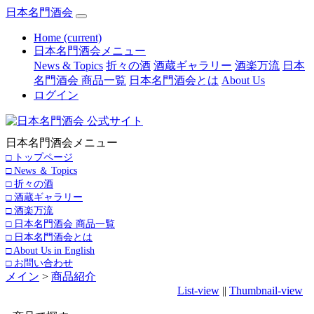
日本名門酒会
Home
(current)
日本名門酒会メニュー
News & Topics
折々の酒
酒蔵ギャラリー
酒楽万流
日本
名門酒会 商品一覧
日本名門酒会とは
About Us
ログイン
日本名門酒会メニュー
□ トップページ
□ News ＆ Topics
□ 折々の酒
□ 酒蔵ギャラリー
□ 酒楽万流
□ 日本名門酒会 商品一覧
□ 日本名門酒会とは
□ About Us in English
□ お問い合わせ
メイン
>
商品紹介
List-view
||
Thumbnail-view