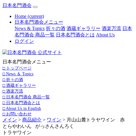
日本名門酒会
Home
(current)
日本名門酒会メニュー
News & Topics
折々の酒
酒蔵ギャラリー
酒楽万流
日本
名門酒会 商品一覧
日本名門酒会とは
About Us
ログイン
日本名門酒会メニュー
□ トップページ
□ News ＆ Topics
□ 折々の酒
□ 酒蔵ギャラリー
□ 酒楽万流
□ 日本名門酒会 商品一覧
□ 日本名門酒会とは
□ About Us in English
□ お問い合わせ
メイン
>
商品紹介
>
ワイン
> 月山山麓トラヤワイン 赤
とらやわいん がっさんさんろく
トラヤワイン