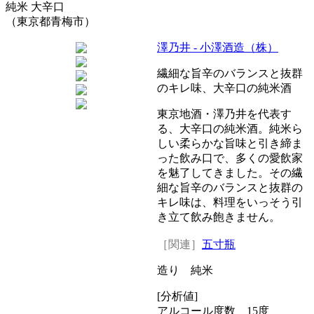
純米 大辛口
（東京都青梅市）
澤乃井 - 小澤酒造（株）
繊細な旨辛のバランスと抜群
のキレ味、大辛口の純米酒
東京地酒・澤乃井を代表す
る、大辛口の純米酒。純米ら
しい柔らかな旨味と引き締ま
った飲み口で、多くの愛飲家
を魅了してきました。その繊
細な旨辛のバランスと抜群の
キレ味は、料理をいっそう引
き立て飲み飽きません。
［関連］
五寸瓶
造り 純米
[分析値]
アルコール度数 15度