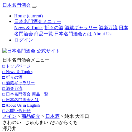
日本名門酒会
Home
(current)
日本名門酒会メニュー
News & Topics
折々の酒
酒蔵ギャラリー
酒楽万流
日本
名門酒会 商品一覧
日本名門酒会とは
About Us
ログイン
日本名門酒会メニュー
□ トップページ
□ News ＆ Topics
□ 折々の酒
□ 酒蔵ギャラリー
□ 酒楽万流
□ 日本名門酒会 商品一覧
□ 日本名門酒会とは
□ About Us in English
□ お問い合わせ
メイン
>
商品紹介
>
日本酒
> 純米 大辛口
さわのい じゅんまい だいからくち
澤乃井