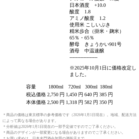
日本酒度 +10.0
酸度 1.8
アミノ酸度 1.2
使用米 こしいぶき
精米歩合（掛米・麹米）
65％・65％
酵母 きょうかい901号
酒母 中温速醸
------------------
※2025年10月1日に価格改定し
ました。
容量
1800ml
720ml
300ml
180ml
税込価格
2,750 円
1,450 円
640 円
385 円
本体価格
2,500 円
1,318 円
582 円
350 円
＊商品の価格は東京標準の参考価格です（2026年1月1日現在）。地域、配送方法
によって異なる場合があります。
＊分析値は2026年1月1日現在の一部予定値ですのでご了承ください。
＊商品のデザインが一部変更になる場合がありますのでご了承ください。
＊お買い求めは、日本名門酒会加盟の酒販店まで。