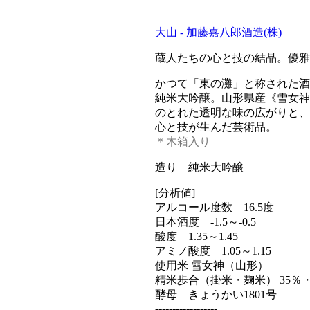
大山 - 加藤嘉八郎酒造(株)
蔵人たちの心と技の結晶。優雅
かつて「東の灘」と称された酒
純米大吟醸。山形県産《雪女神
のとれた透明な味の広がりと、
心と技が生んだ芸術品。
＊木箱入り
造り 純米大吟醸
[分析値]
アルコール度数 16.5度
日本酒度 -1.5～-0.5
酸度 1.35～1.45
アミノ酸度 1.05～1.15
使用米 雪女神（山形）
精米歩合（掛米・麹米） 35％・
酵母 きょうかい1801号
------------------