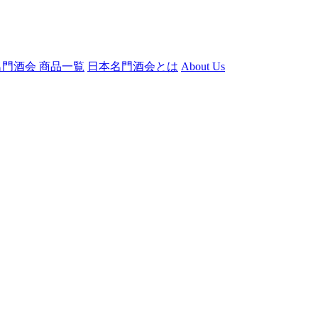
門酒会 商品一覧
日本名門酒会とは
About Us