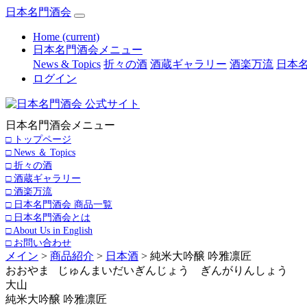
日本名門酒会
Home
(current)
日本名門酒会メニュー
News & Topics
折々の酒
酒蔵ギャラリー
酒楽万流
日本名
ログイン
日本名門酒会メニュー
□ トップページ
□ News ＆ Topics
□ 折々の酒
□ 酒蔵ギャラリー
□ 酒楽万流
□ 日本名門酒会 商品一覧
□ 日本名門酒会とは
□ About Us in English
□ お問い合わせ
メイン
>
商品紹介
>
日本酒
> 純米大吟醸 吟雅凛匠
おおやま じゅんまいだいぎんじょう ぎんがりんしょう
大山
純米大吟醸 吟雅凛匠