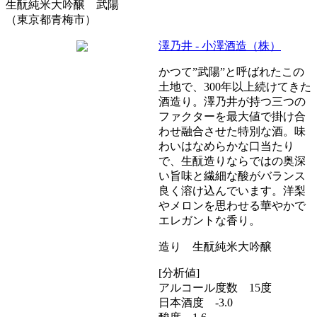
生酛純米大吟醸 武陽
（東京都青梅市）
澤乃井 - 小澤酒造（株）
かつて”武陽”と呼ばれたこの
土地で、300年以上続けてきた
酒造り。澤乃井が持つ三つの
ファクターを最大値で掛け合
わせ融合させた特別な酒。味
わいはなめらかな口当たり
で、生酛造りならではの奥深
い旨味と繊細な酸がバランス
良く溶け込んでいます。洋梨
やメロンを思わせる華やかで
エレガントな香り。
造り 生酛純米大吟醸
[分析値]
アルコール度数 15度
日本酒度 -3.0