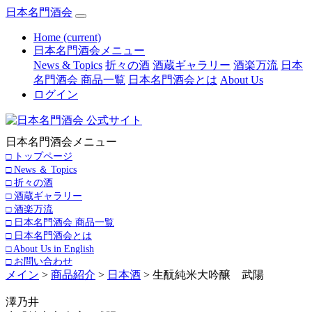
日本名門酒会
Home
(current)
日本名門酒会メニュー
News & Topics
折々の酒
酒蔵ギャラリー
酒楽万流
日本
名門酒会 商品一覧
日本名門酒会とは
About Us
ログイン
日本名門酒会メニュー
□ トップページ
□ News ＆ Topics
□ 折々の酒
□ 酒蔵ギャラリー
□ 酒楽万流
□ 日本名門酒会 商品一覧
□ 日本名門酒会とは
□ About Us in English
□ お問い合わせ
メイン
>
商品紹介
>
日本酒
> 生酛純米大吟醸 武陽
澤乃井