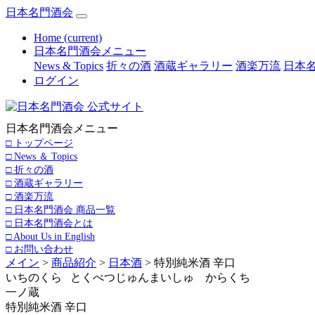
日本名門酒会
Home
(current)
日本名門酒会メニュー
News & Topics
折々の酒
酒蔵ギャラリー
酒楽万流
日本名
ログイン
日本名門酒会メニュー
□ トップページ
□ News ＆ Topics
□ 折々の酒
□ 酒蔵ギャラリー
□ 酒楽万流
□ 日本名門酒会 商品一覧
□ 日本名門酒会とは
□ About Us in English
□ お問い合わせ
メイン
>
商品紹介
>
日本酒
> 特別純米酒 辛口
いちのくら とくべつじゅんまいしゅ からくち
一ノ蔵
特別純米酒 辛口