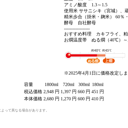
アミノ酸度 1.3～1.5
使用米 ササニシキ（宮城）、
精米歩合（掛米・麹米） 60％・
酵母 自社酵母
------------------
おすすめ料理 カキフライ、粕
お燗温度帯 ぬる燗（40℃）～
※2025年4月1日に価格改定し
容量
1800ml
720ml
300ml
180ml
税込価格
2,948 円
1,397 円
660 円
451 円
本体価格
2,680 円
1,270 円
600 円
410 円
法によって異なる場合があります。