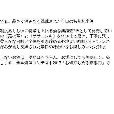
でも。品良く深みある洗練された辛口の特別純米酒
制度ありし頃に特級を上回る酒を無鑑査2級として発売してい
の《蔵の華》と《ササニシキ》を55％まで磨き、丁寧に醸し
柔らかな旨味と全体を引き締める心地よい酸味ががバランス
深みがあり洗練された辛口の味わいをお楽しみいただけま
しないお酒は、冷やはもちろん、お燗にしても美味しく、ぬ
します。全国燗酒コンテスト2017「お値打ちぬる燗部門」で