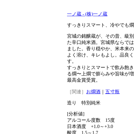
一ノ蔵 - (株)一ノ蔵
すっきりスマート、冷やでも燗
宮城の銘醸蔵が、その昔、級別
た辛口純米酒。宮城県ならでは
ました。香り穏やか、米本来の
よく溶け、キレもよし。品良く
す。
すっきりとスマートで飲み飽き
る燗〜上燗で膨らみや旨味が増
最高金賞受賞。
［関連］
お燗酒
｜
五寸瓶
造り 特別純米
[分析値]
アルコール度数 15度
日本酒度 +1.0～+3.0
酸度 1.5～1.7