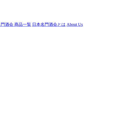
門酒会 商品一覧
日本名門酒会とは
About Us