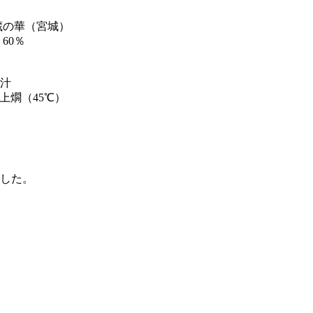
蔵の華（宮城）
60％
汁
上燗（45℃）
ました。