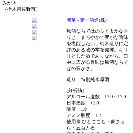
みがき
（栃木県佐野市）
開華 - 第一酒造(株)
原酒ならではのふくよかな香
りと、まろやかで豊かな旨味
を堪能したい。純米造りに定
評のある蔵の本領発揮。キリ
リとした酒でありながら、口
中に広がる旨味は原酒ならで
はの豊かさ。
造り 特別純米原酒
[分析値]
アルコール度数 17.0～17.9
日本酒度 +1.0
酸度 1.9
アミノ酸度 1.2
使用米 ひとごこち・夢さら
ら・五百万石