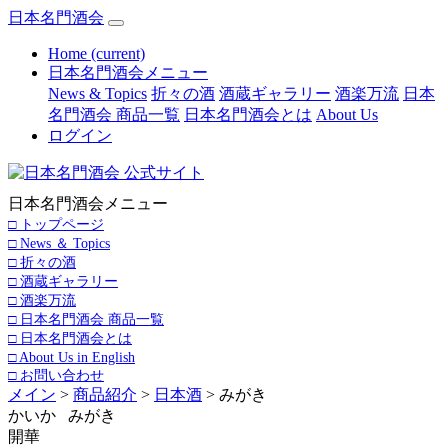
日本名門酒会
Home
(current)
日本名門酒会メニュー
News & Topics
折々の酒
酒蔵ギャラリー
酒楽万流
日本
名門酒会 商品一覧
日本名門酒会とは
About Us
ログイン
日本名門酒会メニュー
□ トップページ
□ News ＆ Topics
□ 折々の酒
□ 酒蔵ギャラリー
□ 酒楽万流
□ 日本名門酒会 商品一覧
□ 日本名門酒会とは
□ About Us in English
□ お問い合わせ
メイン
>
商品紹介
>
日本酒
> みがき
かいか みがき
開華