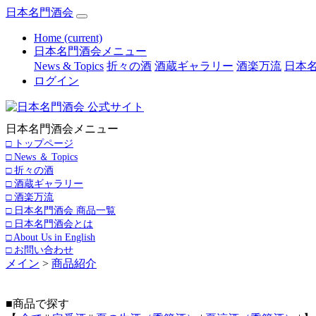
日本名門酒会
Home
(current)
日本名門酒会メニュー
News & Topics
折々の酒
酒蔵ギャラリー
酒楽万流
日本名
ログイン
日本名門酒会メニュー
□ トップページ
□ News ＆ Topics
□ 折々の酒
□ 酒蔵ギャラリー
□ 酒楽万流
□ 日本名門酒会 商品一覧
□ 日本名門酒会とは
□ About Us in English
□ お問い合わせ
メイン
>
商品紹介
■商品で探す