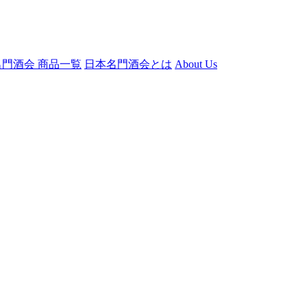
門酒会 商品一覧
日本名門酒会とは
About Us