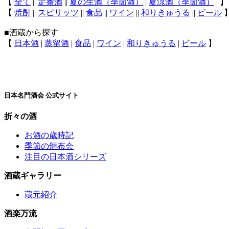
【
全て
||
定番酒
||
夏の生酒（季節酒）
|
夏涼酒（季節酒）
| 】
【
焼酎
||
スピリッツ
||
食品
||
ワイン
||
和りきゅうる
||
ビール
■酒蔵から探す
【
日本酒
|
蒸留酒
|
食品
|
ワイン
|
和りきゅうる
|
ビール
】
日本名門酒会 公式サイト
折々の酒
お酒の歳時記
季節の頒布会
注目の日本酒シリーズ
酒蔵ギャラリー
蔵元紹介
酒楽万流