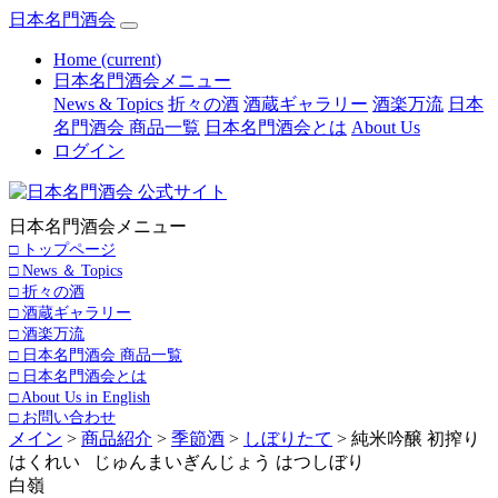
日本名門酒会
Home
(current)
日本名門酒会メニュー
News & Topics
折々の酒
酒蔵ギャラリー
酒楽万流
日本
名門酒会 商品一覧
日本名門酒会とは
About Us
ログイン
日本名門酒会メニュー
□ トップページ
□ News ＆ Topics
□ 折々の酒
□ 酒蔵ギャラリー
□ 酒楽万流
□ 日本名門酒会 商品一覧
□ 日本名門酒会とは
□ About Us in English
□ お問い合わせ
メイン
>
商品紹介
>
季節酒
>
しぼりたて
> 純米吟醸 初搾り
はくれい じゅんまいぎんじょう はつしぼり
白嶺