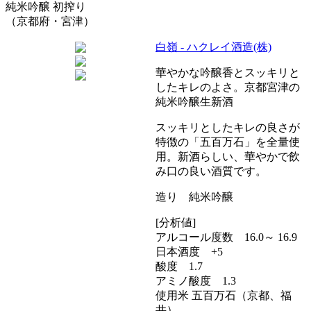
純米吟醸 初搾り
（京都府・宮津）
白嶺 - ハクレイ酒造(株)
華やかな吟醸香とスッキリと
したキレのよさ。京都宮津の
純米吟醸生新酒
スッキリとしたキレの良さが
特徴の「五百万石」を全量使
用。新酒らしい、華やかで飲
み口の良い酒質です。
造り 純米吟醸
[分析値]
アルコール度数 16.0～ 16.9
日本酒度 +5
酸度 1.7
アミノ酸度 1.3
使用米 五百万石（京都、福
井）