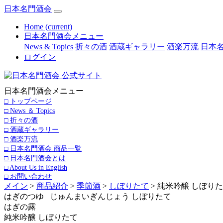
日本名門酒会
Home
(current)
日本名門酒会メニュー
News & Topics
折々の酒
酒蔵ギャラリー
酒楽万流
日本名
ログイン
日本名門酒会メニュー
□ トップページ
□ News ＆ Topics
□ 折々の酒
□ 酒蔵ギャラリー
□ 酒楽万流
□ 日本名門酒会 商品一覧
□ 日本名門酒会とは
□ About Us in English
□ お問い合わせ
メイン
>
商品紹介
>
季節酒
>
しぼりたて
> 純米吟醸 しぼり
はぎのつゆ じゅんまいぎんじょう しぼりたて
はぎの露
純米吟醸 しぼりたて