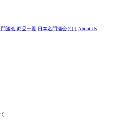
門酒会 商品一覧
日本名門酒会とは
About Us
たて