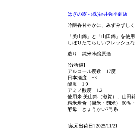
はぎの露 - (株)福井弥平商店
吟醸香甘やかに、みずみずしく
「美山錦」と「山田錦」を使用
しぼりたてらしいフレッシュな
造り 純米吟醸原酒
[分析値]
アルコール度数 17度
日本酒度 +3
酸度 1.9
アミノ酸度 1.2
使用米 美山錦（滋賀）、山田
精米歩合（掛米・麹米） 60％
酵母 きょうかい7号系
------------------
[蔵元出荷日] 2025/11/21