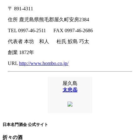
〒
891-4311
住所
鹿児島県熊毛郡屋久町安房2384
TEL
0997-46-2511
FAX
0997-46-2686
代表者
本坊 和人
杜氏
鮫島 巧太
創業
1872年
URL
http://www.hombo.co.jp/
屋久島
太忠岳
日本名門酒会 公式サイト
折々の酒