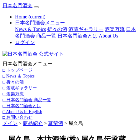
日本名門酒会
Home
(current)
日本名門酒会メニュー
News & Topics
折々の酒
酒蔵ギャラリー
酒楽万流
日本
名門酒会 商品一覧
日本名門酒会とは
About Us
ログイン
日本名門酒会メニュー
□ トップページ
□ News ＆ Topics
□ 折々の酒
□ 酒蔵ギャラリー
□ 酒楽万流
□ 日本名門酒会 商品一覧
□ 日本名門酒会とは
□ About Us in English
□ お問い合わせ
メイン
>
商品紹介
>
蒸留酒
> 屋久島
屋久島 - 本坊酒造(株) 屋久島伝承蔵