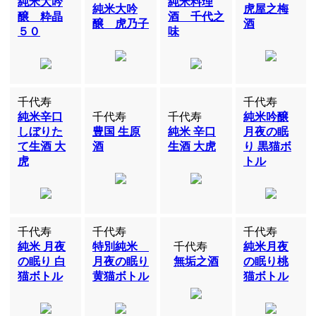
純米大吟
純米料理
純米大吟
虎屋之梅
醸 粋晶
酒 千代之
醸 虎乃子
酒
５０
味
千代寿
千代寿
純米辛口
千代寿
千代寿
純米吟醸
しぼりた
豊国 生原
純米 辛口
月夜の眠
て生酒 大
酒
生酒 大虎
り 黒猫ボ
虎
トル
千代寿
千代寿
千代寿
純米 月夜
特別純米
千代寿
純米月夜
の眠り 白
月夜の眠り
無垢之酒
の眠り桃
猫ボトル
黄猫ボトル
猫ボトル