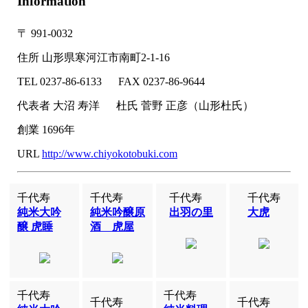
Information
〒
991-0032
住所
山形県寒河江市南町2-1-16
TEL
0237-86-6133
FAX
0237-86-9644
代表者
大沼 寿洋
杜氏
菅野 正彦（山形杜氏）
創業
1696年
URL
http://www.chiyokotobuki.com
千代寿
千代寿
千代寿
千代寿
純米大吟
純米吟醸原
出羽の里
大虎
醸 虎睡
酒 虎屋
千代寿
千代寿
千代寿
千代寿