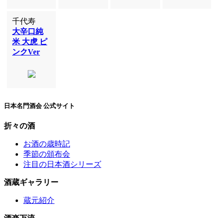
千代寿
大辛口純
米 大虎 ピ
ンクVer
日本名門酒会 公式サイト
折々の酒
お酒の歳時記
季節の頒布会
注目の日本酒シリーズ
酒蔵ギャラリー
蔵元紹介