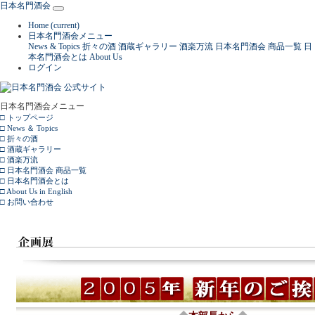
日本名門酒会
Home
(current)
日本名門酒会メニュー
News & Topics
折々の酒
酒蔵ギャラリー
酒楽万流
日本名門酒会 商品一覧
日
本名門酒会とは
About Us
ログイン
日本名門酒会メニュー
□ トップページ
□ News ＆ Topics
□ 折々の酒
□ 酒蔵ギャラリー
□ 酒楽万流
□ 日本名門酒会 商品一覧
□ 日本名門酒会とは
□ About Us in English
□ お問い合わせ