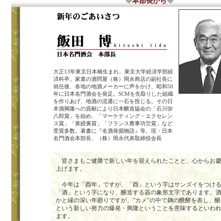
◆
本部長から
◆
大正13年東京日本橋生まれ。東京大学経済学部経
済科卒。家業の酒問屋（株）岡永商店の副社長に
就任後、各地の地酒メーカーに声をかけ、昭和50
年に日本名門酒会を発足。SCMを先取りした組織
を作りあげ、地酒の流通に一石を投じる。その日
本酒興隆への貢献により日本醸造協会の「石川弥
八郎賞」を始め、「マーケティング・エクセレン
ス賞」「黄綬褒賞」「フランス農事功労賞」など
受賞多数。著書に『名酒発掘物語』等。現・日本
名門酒会本部長、（株）岡永代表取締役会長
皆さまもご健勝で新しい年を迎えられたことと、心からお
上げます。
今年は「酉年」ですが、「酉」という字はサンズイをつけ
「酒」という字になり、醸造する器の象形文字であります。
かと縁の深い年廻りですが、”カメ“の中で麹の醗酵を表し、
という新しい努力の爆発・興隆ということを意味するといわ
ます。