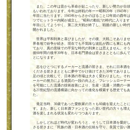
また、この年は昔から革命が起こったり、新しい勢力が台頭
もいわれております。今年は終戦の年ーー昭和20年（1945年）
年目に当たります。1945年からさかのぼること12年前の酉年
ツでヒットラー内閣が成立し、”昭和の動乱“の時代に入ります
年目にしてようやく、第二次大戦が終了し、戦後の新しい時
開かれました。
世界は平和到来と喜びましたが、その後、大戦こそありませ
界各地で紛争が続き、現在でも不気味な波乱が西にも東にも
ており、真の意味での平安な時代の到来とは思えません。そ
後60年間の後半30年を、日本名門酒会は皆さまとともに歩ん
とになります。
志をひとつにするメーカーと流通の皆さま、それに日本酒を
くださる皆さまとともに夢中でかけ抜けてきた30年でありま
足の頃と比較して、日本酒の市場は大きく変わりました。そ
ーカーの努力による酒質の一段の向上と、フレッシュローテ
を可能にした流通の技術改善により、生産・流通・消費の一
る21世紀型の流通構築に向かっての進化を模索する歴史でも
た。
発足当時、30歳であった愛飲家の方々も60歳を迎えたこと
す。また、新しく日本酒ファンとなった若い世代の方々も増
酒を楽しまれる状況も変わりつつあります。
しかしどれほど時代が変わろうと、そうして日本酒を愛好し
さる皆さまに「民族の酒・日本酒の伝統を守り、良質で旨い