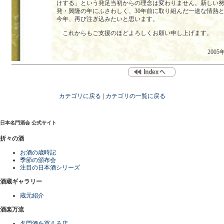
けする」という発足当初からの理念は変わりません。新しい
発・興隆の年にふさわしく、30年前に取り組んだ一途な情熱
今年、再び注ぎ込みたいと思います。
これからもご支援のほどよろしくお願い申し上げます。
200
カテゴリに戻る
|
カテゴリの一覧に戻る
日本名門酒会 公式サイト
折々の酒
お酒の歳時記
季節の頒布会
注目の日本酒シリーズ
酒蔵ギャラリー
蔵元紹介
酒楽万流
名門酒を買える店