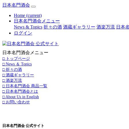
日本名門酒会
Home
(current)
日本名門酒会メニュー
News & Topics
折々の酒
酒蔵ギャラリー
酒楽万流
日本名
ログイン
日本名門酒会メニュー
□ トップページ
□ News ＆ Topics
□ 折々の酒
□ 酒蔵ギャラリー
□ 酒楽万流
□ 日本名門酒会 商品一覧
□ 日本名門酒会とは
□ About Us in English
□ お問い合わせ
日本名門酒会 公式サイト