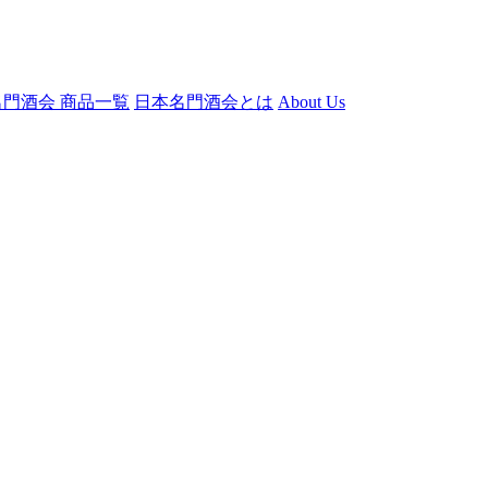
門酒会 商品一覧
日本名門酒会とは
About Us