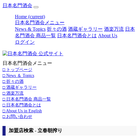
日本名門酒会
Home
(current)
日本名門酒会メニュー
News & Topics
折々の酒
酒蔵ギャラリー
酒楽万流
日本
名門酒会 商品一覧
日本名門酒会とは
About Us
ログイン
日本名門酒会メニュー
□ トップページ
□ News ＆ Topics
□ 折々の酒
□ 酒蔵ギャラリー
□ 酒楽万流
□ 日本名門酒会 商品一覧
□ 日本名門酒会とは
□ About Us in English
□ お問い合わせ
加盟店検索 - 立春朝搾り