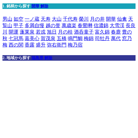
1. 銘柄から探す
開華
解除
男山
如空
一ノ蔵
天寿
大山
千代寿
榮川
月の井
開華
仙禽
天
覧山
甲子
多満自慢
越の誉
萬歳楽
春鶯囀
信濃錦
大雪渓
長良
川
開運
蓬莱泉
若戎
旭日
月の桂
酒呑童子
富久錦
春鹿
豊の
秋
七冠馬
嘉美心
賀茂泉
五橋
鳴門鯛
梅錦
司牡丹
萬代
窓乃
梅
西の関
香露
盛升
弥右衛門
梅乃宿
2. 地域から探す
福島県
解除