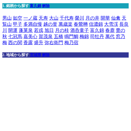
1. 銘柄から探す
富久錦
解除
男山
如空
一ノ蔵
天寿
大山
千代寿
榮川
月の井
開華
仙禽
天
覧山
甲子
多満自慢
越の誉
萬歳楽
春鶯囀
信濃錦
大雪渓
長良
川
開運
蓬莱泉
若戎
旭日
月の桂
酒呑童子
富久錦
春鹿
豊の
秋
七冠馬
嘉美心
賀茂泉
五橋
鳴門鯛
梅錦
司牡丹
萬代
窓乃
梅
西の関
香露
盛升
弥右衛門
梅乃宿
2. 地域から探す
宮城県
解除