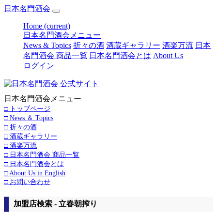
日本名門酒会
Home
(current)
日本名門酒会メニュー
News & Topics
折々の酒
酒蔵ギャラリー
酒楽万流
日本
名門酒会 商品一覧
日本名門酒会とは
About Us
ログイン
日本名門酒会メニュー
□ トップページ
□ News ＆ Topics
□ 折々の酒
□ 酒蔵ギャラリー
□ 酒楽万流
□ 日本名門酒会 商品一覧
□ 日本名門酒会とは
□ About Us in English
□ お問い合わせ
加盟店検索 - 立春朝搾り